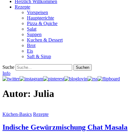
Herzlich Willkommen
Rezepte
Vorspeisen
Hauptgerichte
Pizza & Quiche
Salat
Suppen
Kuchen & Dessert
Brot
Eis
Saft & Sirup
Suche
Info
Autor:
Julia
Küchen-Basics
Rezepte
Indische Gewürzmischung Chat Masala