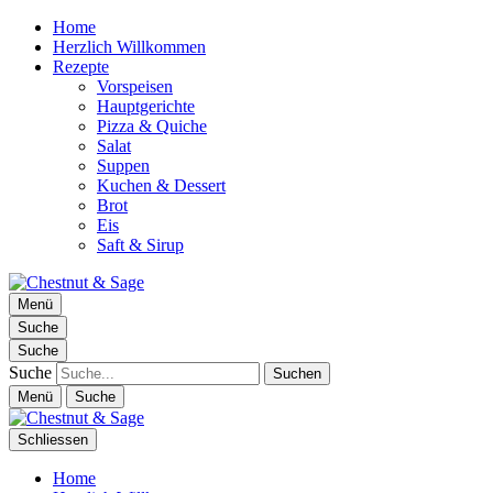
Home
Herzlich Willkommen
Rezepte
Vorspeisen
Hauptgerichte
Pizza & Quiche
Salat
Suppen
Kuchen & Dessert
Brot
Eis
Saft & Sirup
Chestnut & Sage
Menü
Foodblog | essen. trinken. genießen.
Suche
Suche
Suche
Menü
Suche
Schliessen
Home