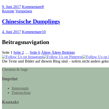
9. Juni 2017
Kommentare
8
Rezepte
Vorspeisen
Chinesische Dumplings
4. Juni 2017
Kommentare
10
Beitragsnavigation
Seite
1
Seite
2
…
Seite
6
Ältere
Ältere Beiträge
Die Texte und Bilder auf diesem Blog sind – sofern nicht anders gek
Chestnut & Sage
Imprint
Impressum
Datenschutz
Kontakt