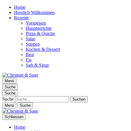
Home
Herzlich Willkommen
Rezepte
Vorspeisen
Hauptgerichte
Pizza & Quiche
Salat
Suppen
Kuchen & Dessert
Brot
Eis
Saft & Sirup
Chestnut & Sage
Menü
Foodblog | essen. trinken. genießen.
Suche
Suche
Suche
Menü
Suche
Schliessen
Home