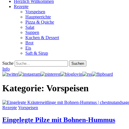
Herzlich Willkommen
Rezepte
Vorspeisen
Hauptgerichte
Pizza & Quiche
Salat
Suppen
Kuchen & Dessert
Brot
Eis
Saft & Sirup
Suche
Info
Kategorie:
Vorspeisen
Rezepte
Vorspeisen
Eingelegte Pilze mit Bohnen-Hummus