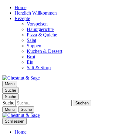
Home
Herzlich Willkommen
Rezepte
Vorspeisen
Hauptgerichte
Pizza & Quiche
Salat
Suppen
Kuchen & Dessert
Brot
Eis
Saft & Sirup
Chestnut & Sage
Menü
Foodblog | essen. trinken. genießen.
Suche
Suche
Suche
Menü
Suche
Schliessen
Home