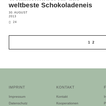
weltbeste Schokoladeneis
30. AUGUST
2013
24
1
2
IMPRINT
KONTAKT
Impressum
Kontakt
I
Datenschutz
Kooperationen
P