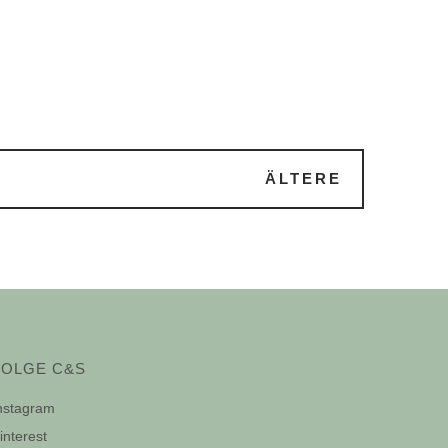
ÄLTERE
FOLGE C&S
nstagram
interest