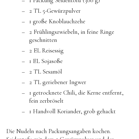
1 Packung Seidentofu (300 g)
Brot
2 TL 5-Gewürzpulver
Eis
1 große Knoblauchzehe
Saft & Sirup
2 Frühlingszwiebeln, in feine Ringe
geschnitten
2 EL Reisessig
1 EL Sojasoße
2 TL Sesamöl
2 TL geriebener Ingwer
1 getrocknete Chili, die Kerne entfernt,
fein zerbröselt
1 Handvoll Koriander, grob gehackt
Die Nudeln nach Packungsangaben kochen.