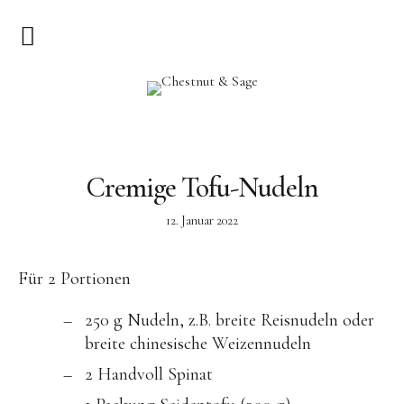
Home
Chestnut & Sage
Herzlich Willkommen
Rezepte
Cremige Tofu-Nudeln
12. Januar 2022
Vorspeisen
Hauptgerichte
Für 2 Portionen
Pizza & Quiche
250 g Nudeln, z.B. breite Reisnudeln oder
Salat
breite chinesische Weizennudeln
Suppen
2 Handvoll Spinat
Kuchen & Dessert