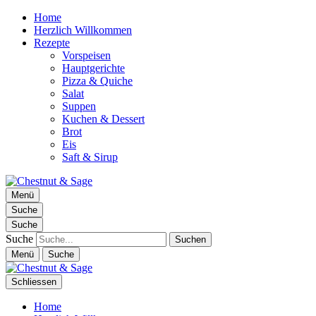
Home
Herzlich Willkommen
Rezepte
Vorspeisen
Hauptgerichte
Pizza & Quiche
Salat
Suppen
Kuchen & Dessert
Brot
Eis
Saft & Sirup
Chestnut & Sage
Menü
Foodblog | essen. trinken. genießen.
Suche
Suche
Suche
Menü
Suche
Schliessen
Home