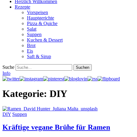
Herzlich Willkommen
Rezepte
Vorspeisen
Hauptgerichte
Pizza & Quiche
Salat
Suppen
Kuchen & Dessert
Brot
Eis
Saft & Sirup
Suche
Info
Kategorie:
DIY
DIY
Suppen
Kräftige vegane Brühe für Ramen