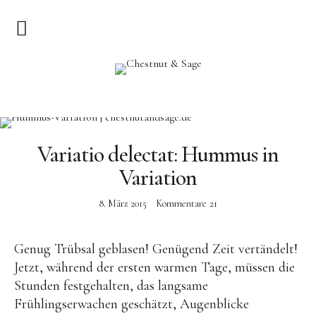
Home
Chestnut & Sage
Herzlich Willkommen
Rezepte
Variatio delectat: Hummus in
Variation
Vorspeisen
Hauptgerichte
8. März 2015
Kommentare
21
Pizza & Quiche
Genug Trübsal geblasen! Genügend Zeit vertändelt!
Salat
Jetzt, während der ersten warmen Tage, müssen die
Suppen
Stunden festgehalten, das langsame
Frühlingserwachen geschätzt, Augenblicke
Kuchen & Dessert