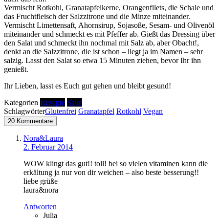
Vermischt Rotkohl, Granatapfelkerne, Orangenfilets, die Schale und
das Fruchtfleisch der Salzzitrone und die Minze miteinander.
Vermischt Limettensaft, Ahornsirup, Sojasoße, Sesam- und Olivenöl
miteinander und schmeckt es mit Pfeffer ab. Gießt das Dressing über
den Salat und schmeckt ihn nochmal mit Salz ab, aber Obacht!,
denkt an die Salzzitrone, die ist schon – liegt ja im Namen – sehr
salzig. Lasst den Salat so etwa 15 Minuten ziehen, bevor Ihr ihn
genießt.
Ihr Lieben, lasst es Euch gut gehen und bleibt gesund!
Kategorien
Rezepte
Salat
Schlagwörter
Glutenfrei
Granatapfel
Rotkohl
Vegan
20 Kommentare
Nora&Laura
2. Februar 2014
WOW klingt das gut!! toll! bei so vielen vitaminen kann die
erkältung ja nur von dir weichen – also beste besserung!!
liebe grüße
laura&nora
Antworten
Julia