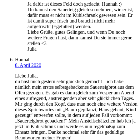
Ja dafür ist dieses Feld doch gedacht, Hannah :)
Du kannst den Sauerteig gleich so nehmen, wie er ist,
dafür muss er nicht im Kühlschrank gewesen sein. Er
ist damit super frisch und braucht nicht mehr
aufgefrischt (=gefüttert) werden.
Liebe Grüße, gutes Gelingen, und wenn Du noch
weitere Fragen hast, dann kannst Du sie immer gerne
stellen <3
Julia
Hannah
8. April 2020
Liebe Julia,
du hast mich gestern sehr glücklich gemacht – ich habe
nämlich mein erstes selbstgebackenes Sauerteigbrot aus dem
Ofen gezogen. Es gab es dann gleich zum Vesper am Abend
eines aufregend, anstrengenden aber sehr glücklichen Tages.
Mir ging durch den Kopf, dass man noch eine weitere Version
dieses Sprichwortes mit „Baum gepflanzt, Haus gebaut, Kind
gezeugt“ entwerfen sollte, in dem auf jeden Fall vorkommt:
„Sauerteigbrot gebacken!“ Mein Anstellschätzchen hab ich ja
jetzt im Kühlschrank und werde es nun regelmäßig zum
Einsatz bringen. Danke nochmal sehr für das geduldige
Beantworten meiner Fragen!