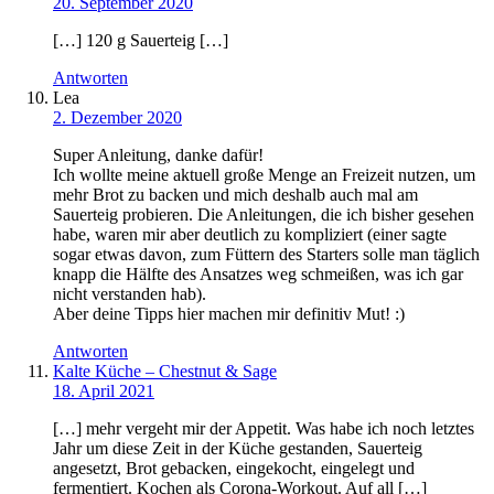
20. September 2020
[…] 120 g Sauerteig […]
Antworten
Lea
2. Dezember 2020
Super Anleitung, danke dafür!
Ich wollte meine aktuell große Menge an Freizeit nutzen, um
mehr Brot zu backen und mich deshalb auch mal am
Sauerteig probieren. Die Anleitungen, die ich bisher gesehen
habe, waren mir aber deutlich zu kompliziert (einer sagte
sogar etwas davon, zum Füttern des Starters solle man täglich
knapp die Hälfte des Ansatzes weg schmeißen, was ich gar
nicht verstanden hab).
Aber deine Tipps hier machen mir definitiv Mut! :)
Antworten
Kalte Küche – Chestnut & Sage
18. April 2021
[…] mehr vergeht mir der Appetit. Was habe ich noch letztes
Jahr um diese Zeit in der Küche gestanden, Sauerteig
angesetzt, Brot gebacken, eingekocht, eingelegt und
fermentiert. Kochen als Corona-Workout. Auf all […]