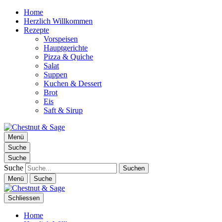
Home
Herzlich Willkommen
Rezepte
Vorspeisen
Hauptgerichte
Pizza & Quiche
Salat
Suppen
Kuchen & Dessert
Brot
Eis
Saft & Sirup
Chestnut & Sage
Menü
Foodblog | essen. trinken. genießen.
Suche
Suche
Suche
Menü
Suche
Schliessen
Home