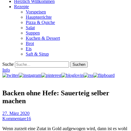
Herzlich Willkommen
Rezepte
Vorspeisen
Hauptgerichte
Pizza & Quiche
Salat
Suppen
Kuchen & Dessert
Brot
Eis
Saft & Sirup
Suche
Info
Backen ohne Hefe: Sauerteig selber
machen
27. März 2020
Kommentare
16
Wenn zurzeit eine Zutat in Gold aufgewogen wird, dann ist es wohl