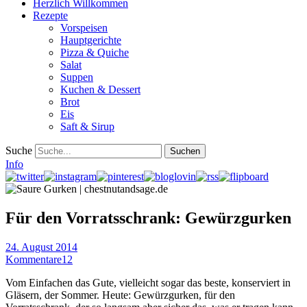
Herzlich Willkommen
Rezepte
Vorspeisen
Hauptgerichte
Pizza & Quiche
Salat
Suppen
Kuchen & Dessert
Brot
Eis
Saft & Sirup
Suche
Info
Für den Vorratsschrank: Gewürzgurken
24. August 2014
Kommentare
12
Vom Einfachen das Gute, vielleicht sogar das beste, konserviert in
Gläsern, der Sommer. Heute: Gewürzgurken, für den