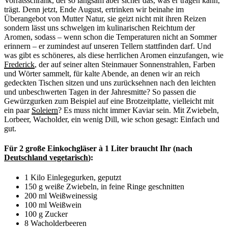
Vorratsschrank, der so langsam aber sicher das, was er tragen kann,
trägt. Denn jetzt, Ende August, ertrinken wir beinahe im
Überangebot von Mutter Natur, sie geizt nicht mit ihren Reizen
sondern lässt uns schwelgen im kulinarischen Reichtum der
Aromen, sodass – wenn schon die Temperaturen nicht an Sommer
erinnern – er zumindest auf unseren Tellern stattfinden darf. Und
was gibt es schöneres, als diese herrlichen Aromen einzufangen, wie
Frederick
, der auf seiner alten Steinmauer Sonnenstrahlen, Farben
und Wörter sammelt, für kalte Abende, an denen wir an reich
gedeckten Tischen sitzen und uns zurücksehnen nach den leichten
und unbeschwerten Tagen in der Jahresmitte? So passen die
Gewürzgurken zum Beispiel auf eine Brotzeitplatte, vielleicht mit
ein paar
Soleiern
? Es muss nicht immer Kaviar sein. Mit Zwiebeln,
Lorbeer, Wacholder, ein wenig Dill, wie schon gesagt: Einfach und
gut.
Für 2 große Einkochgläser à 1 Liter braucht Ihr (nach
Deutschland vegetarisch
):
1 Kilo Einlegegurken, geputzt
150 g weiße Zwiebeln, in feine Ringe geschnitten
200 ml Weißweinessig
100 ml Weißwein
100 g Zucker
8 Wacholderbeeren