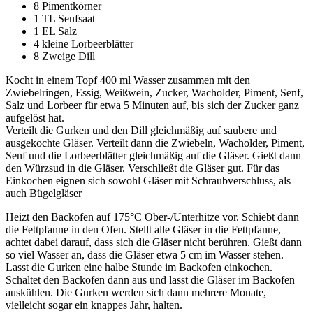
8 Pimentkörner
1 TL Senfsaat
1 EL Salz
4 kleine Lorbeerblätter
8 Zweige Dill
Kocht in einem Topf 400 ml Wasser zusammen mit den
Zwiebelringen, Essig, Weißwein, Zucker, Wacholder, Piment, Senf,
Salz und Lorbeer für etwa 5 Minuten auf, bis sich der Zucker ganz
aufgelöst hat.
Verteilt die Gurken und den Dill gleichmäßig auf saubere und
ausgekochte Gläser. Verteilt dann die Zwiebeln, Wacholder, Piment,
Senf und die Lorbeerblätter gleichmäßig auf die Gläser. Gießt dann
den Würzsud in die Gläser. Verschließt die Gläser gut. Für das
Einkochen eignen sich sowohl Gläser mit Schraubverschluss, als
auch Bügelgläser
Heizt den Backofen auf 175°C Ober-/Unterhitze vor. Schiebt dann
die Fettpfanne in den Ofen. Stellt alle Gläser in die Fettpfanne,
achtet dabei darauf, dass sich die Gläser nicht berühren. Gießt dann
so viel Wasser an, dass die Gläser etwa 5 cm im Wasser stehen.
Lasst die Gurken eine halbe Stunde im Backofen einkochen.
Schaltet den Backofen dann aus und lasst die Gläser im Backofen
auskühlen. Die Gurken werden sich dann mehrere Monate,
vielleicht sogar ein knappes Jahr, halten.