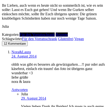
Ihr Lieben, auch wenn es heute nicht so sommerlich ist, wie es sein
sollte: Lasst es Euch gut gehen! Und wenn Ihr Gurken selber
einkochen möchte, sollte Ihr Euch übrigens sputen: Die grünen
knubbeligen Schönheiten haben nur noch wenige Tage Saison.
Julia
Kategorien
Für den Vorratsschrank
Rezepte
Schlagwörter
Für den Vorratsschrank
Glutenfrei
Vegan
12 Kommentare
Nora&Laura
24. August 2014
ohhh was gibt es besseres als gewürzgurken…!! pur oder aufs
käsebrot, einfach ein traum! das foto ist übrigens ganz
wunderbar <3
liebe grüße
nora & laura
Antworten
Julia
29. August 2014
Vielen lieben Dank ihr Beiden! Ich mags ja auch gerne