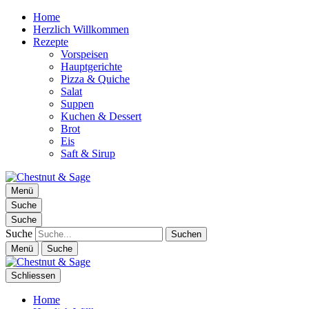
Home
Herzlich Willkommen
Rezepte
Vorspeisen
Hauptgerichte
Pizza & Quiche
Salat
Suppen
Kuchen & Dessert
Brot
Eis
Saft & Sirup
Chestnut & Sage
Menü
Foodblog | essen. trinken. genießen.
Suche
Suche
Suche
Menü
Suche
Schliessen
Home