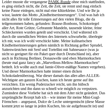
Leider musste die vergangene
PAMK-Runde
ohne mich stattfinden,
es ging einfach nicht, die Zeit, die Zeit, sie rennt und mag einfach
keine Pause einlegen, nicht mal eine klitzekleine. Und wie Ihr ja
wisst, lautete das Motto „Kindheitserinnerungen“. Und was hab ich
nicht alles für tolle Erinnerungen auf den vielen Blogs, die da
teilgenommen haben, gefunden: Brause-Bonbons, Schokoriegel
aller Art, Rote Grütze, Gebrannte Mandeln, tausende kleine, feine
Schleckereien wurden geteilt und verschickt. Und während ich
durch die unendlichen Weiten des Internets schwurbelte, überlegte
ich mir, was ich wohl verschickt hätte. Meine kulinarischen
Kindheitserinnerungen gehen nämlich in Richtung gelber Sprudel,
Saitenwürstchen mit Senf und Tortellini mit Sahnesauce (was ja
nicht so geeignet für ein Paket quer durch Deutschland ist), aber
auch in Richtung Berliner, Donauwelle und eben Marmorkuchen
(heute mal ganz fancy als „Marvellous-Mellow-Marmorkuchen“
betitelt. Ich wollte auch mal Jamie-Oliver-mäßige Namen vergeben).
Und dieser Marmorkuchen hatte immer einen dicken
Schokoladenüberzug. War dieser damals das aller-aller-ALLER-
Wichtigste am ganzen Kuchen, kann ich heute gerne auf ihn
verzichten. Ein wenig Puderzucker reicht, um ihn hübsch
anzurichten und ihn dann so schnell wie möglich zu verputzen.
Zumindest diese Vorliebe hat sich mit dem Alter nicht geändert. Das
ursprüngliche Rezept hab ich – wie immer für meine Mini-Gugl-
Förmchen – angepasst, Dulce de Leche untergemischt (diese Masse
kommt jetzt so lange in jeden Kuchen, bis sie aufgebraucht ist) und