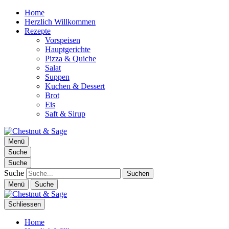
Home
Herzlich Willkommen
Rezepte
Vorspeisen
Hauptgerichte
Pizza & Quiche
Salat
Suppen
Kuchen & Dessert
Brot
Eis
Saft & Sirup
Chestnut & Sage
Menü
Foodblog | essen. trinken. genießen.
Suche
Suche
Suche
Menü
Suche
Schliessen
Home