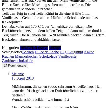
unterrühren. Das Backpulver mit dem Mehl vermischen, in die
Butter-Zucker-Eier-Mischung sieben und unterrühren. Die
gemahlenen Mandeln unterheben.
Teilt den Teig in zwei Teile. Rührt in die eine Hälfte 1 TL
Vanillepaste. Gebt in die andere Hälfte die Schokolade und das
Kakaopulver.
Den Backofen auf 170°C Ober-/Unterhitze vorheitzen. Die
Backförmchen erst mit dem hellen Teig und dann mit dem dunklen
Teig füllen. Die Küchlein für 15-20 Minuten backen, dann aus dem
Backofen nehmen und abkühlen lassen.
Kategorien
Kuchen & Dessert
Rezepte
Schlagwörter
Backen
Dulce de Leche
Gugl
Guglhupf
Kakao
Kuchen
Marmorkuchen
Schokolade
Vanillepaste
Zartbitterschokolade
24 Kommentare
Melanie
15. April 2013
MMhhmmm, die sehen soooo sehr zum Anbeißen aus ! Ich
kann den frisch gebackenen Duft förmlich bis zu mir her
riechen !
Wunderschöne Bilder , wie immer ! :)
Liebe Grüße aus dem sonnig-warmen Wien,