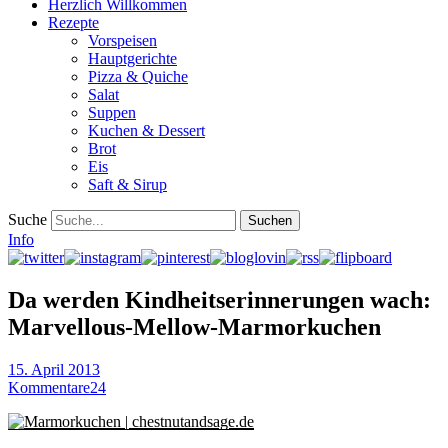
Herzlich Willkommen
Rezepte
Vorspeisen
Hauptgerichte
Pizza & Quiche
Salat
Suppen
Kuchen & Dessert
Brot
Eis
Saft & Sirup
Suche
Info
Da werden Kindheitserinnerungen wach:
Marvellous-Mellow-Marmorkuchen
15. April 2013
Kommentare
24