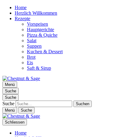
Home
Herzlich Willkommen
Rezepte
Vorspeisen
Hauptgerichte
Pizza & Quiche
Salat
Suppen
Kuchen & Dessert
Brot
Eis
Saft & Sirup
Chestnut & Sage
Menü
Foodblog | essen. trinken. genießen.
Suche
Suche
Suche
Menü
Suche
Schliessen
Home