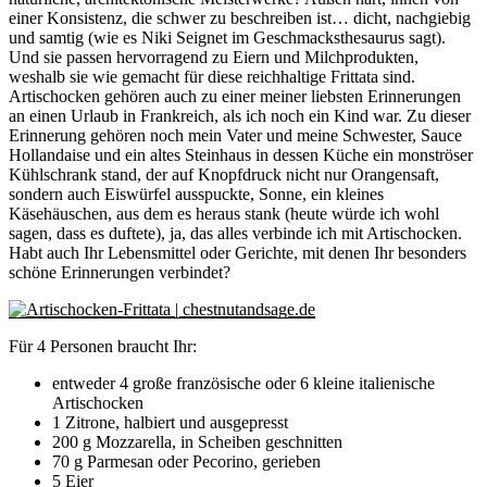
einer Konsistenz, die schwer zu beschreiben ist… dicht, nachgiebig
und samtig (wie es Niki Seignet im Geschmacksthesaurus sagt).
Und sie passen hervorragend zu Eiern und Milchprodukten,
weshalb sie wie gemacht für diese reichhaltige Frittata sind.
Artischocken gehören auch zu einer meiner liebsten Erinnerungen
an einen Urlaub in Frankreich, als ich noch ein Kind war. Zu dieser
Erinnerung gehören noch mein Vater und meine Schwester, Sauce
Hollandaise und ein altes Steinhaus in dessen Küche ein monströser
Kühlschrank stand, der auf Knopfdruck nicht nur Orangensaft,
sondern auch Eiswürfel ausspuckte, Sonne, ein kleines
Käsehäuschen, aus dem es heraus stank (heute würde ich wohl
sagen, dass es duftete), ja, das alles verbinde ich mit Artischocken.
Habt auch Ihr Lebensmittel oder Gerichte, mit denen Ihr besonders
schöne Erinnerungen verbindet?
Für 4 Personen braucht Ihr:
entweder 4 große französische oder 6 kleine italienische
Artischocken
1 Zitrone, halbiert und ausgepresst
200 g Mozzarella, in Scheiben geschnitten
70 g Parmesan oder Pecorino, gerieben
5 Eier