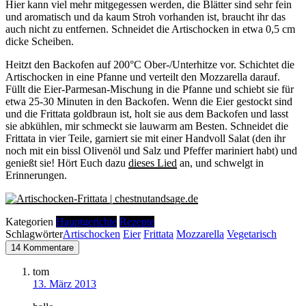
Hier kann viel mehr mitgegessen werden, die Blätter sind sehr fein
und aromatisch und da kaum Stroh vorhanden ist, braucht ihr das
auch nicht zu entfernen. Schneidet die Artischocken in etwa 0,5 cm
dicke Scheiben.
Heitzt den Backofen auf 200°C Ober-/Unterhitze vor. Schichtet die
Artischocken in eine Pfanne und verteilt den Mozzarella darauf.
Füllt die Eier-Parmesan-Mischung in die Pfanne und schiebt sie für
etwa 25-30 Minuten in den Backofen. Wenn die Eier gestockt sind
und die Frittata goldbraun ist, holt sie aus dem Backofen und lasst
sie abkühlen, mir schmeckt sie lauwarm am Besten. Schneidet die
Frittata in vier Teile, garniert sie mit einer Handvoll Salat (den ihr
noch mit ein bissl Olivenöl und Salz und Pfeffer mariniert habt) und
genießt sie! Hört Euch dazu
dieses Lied
an, und schwelgt in
Erinnerungen.
Kategorien
Hauptgerichte
Rezepte
Schlagwörter
Artischocken
Eier
Frittata
Mozzarella
Vegetarisch
14 Kommentare
tom
13. März 2013