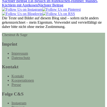
Nächster Beitrag
Ein Besuch im Rührkuchen-Himmel: Mandel-
Küchlein mit Aprikosen
Nächster Beitrag
Die Texte und Bilder auf diesem Blog sind – sofern nicht anders
gekennzeichnet – mein Eigentum. Verwendet und vervielfältigt sie
daher bitte nicht ohne meine Zustimmung.
Chestnut & Sage
Imprint
Impressum
Datenschutz
Kontakt
Kontakt
Kooperationen
Presse
Folge C&S
Instagram