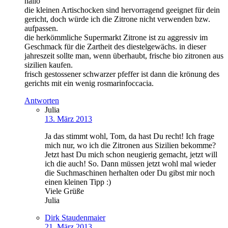
hallo
die kleinen Artischocken sind hervorragend geeignet für dein
gericht, doch würde ich die Zitrone nicht verwenden bzw.
aufpassen.
die herkömmliche Supermarkt Zitrone ist zu aggressiv im
Geschmack für die Zartheit des diestelgewächs. in dieser
jahreszeit sollte man, wenn überhaubt, frische bio zitronen aus
sizilien kaufen.
frisch gestossener schwarzer pfeffer ist dann die krönung des
gerichts mit ein wenig rosmarinfoccacia.
Antworten
Julia
13. März 2013
Ja das stimmt wohl, Tom, da hast Du recht! Ich frage
mich nur, wo ich die Zitronen aus Sizilien bekomme?
Jetzt hast Du mich schon neugierig gemacht, jetzt will
ich die auch! So. Dann müssen jetzt wohl mal wieder
die Suchmaschinen herhalten oder Du gibst mir noch
einen kleinen Tipp :)
Viele Grüße
Julia
Dirk Staudenmaier
21. März 2013