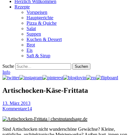
Herzlich Willkommen
Rezepte
Vorspeisen
Hauptgerichte
Pizza & Quiche
Salat
Suppen
Kuchen & Dessert
Brot
Eis
Saft & Sirup
Suche
Info
Artischocken-Käse-Frittata
13. März 2013
Kommentare
14
Sind Artischocken nicht wunderschöne Gewächse? Kleine,
natürliche, architektonische Meisterwerke? Außen hart, innen von