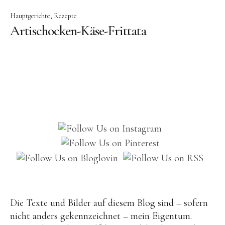
Brot
Hauptgerichte
Rezepte
Artischocken-Käse-Frittata
Eis
Saft & Sirup
Die Texte und Bilder auf diesem Blog sind – sofern
nicht anders gekennzeichnet – mein Eigentum.