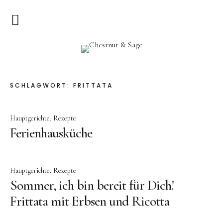
Home
Chestnut & Sage
Herzlich Willkommen
SCHLAGWORT:
FRITTATA
Rezepte
Hauptgerichte
Rezepte
Vorspeisen
Ferienhausküche
Hauptgerichte
Pizza & Quiche
Hauptgerichte
Rezepte
Salat
Sommer, ich bin bereit für Dich!
Suppen
Frittata mit Erbsen und Ricotta
Kuchen & Dessert