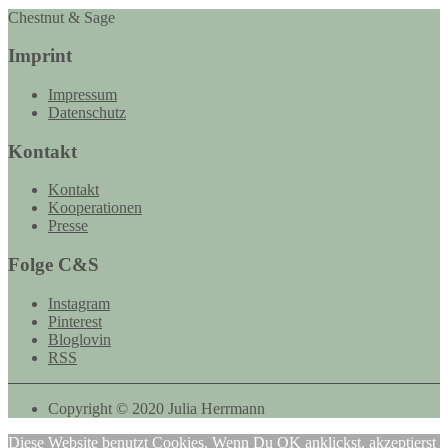
Chestnut & Sage
Imprint
Impressum
Datenschutz
Kontakt
Kontakt
Kooperationen
Presse
Folge C&S
Instagram
Pinterest
Bloglovin
RSS
Copyright © 2020 Julia Herrmann
Diese Website benutzt Cookies. Wenn Du OK anklickst, akzeptierst