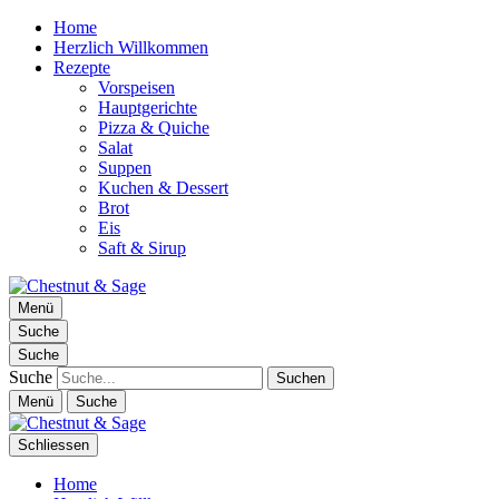
Home
Herzlich Willkommen
Rezepte
Vorspeisen
Hauptgerichte
Pizza & Quiche
Salat
Suppen
Kuchen & Dessert
Brot
Eis
Saft & Sirup
Chestnut & Sage
Menü
Foodblog | essen. trinken. genießen.
Suche
Suche
Suche
Menü
Suche
Schliessen
Home