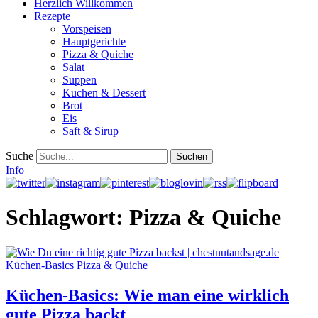
Herzlich Willkommen
Rezepte
Vorspeisen
Hauptgerichte
Pizza & Quiche
Salat
Suppen
Kuchen & Dessert
Brot
Eis
Saft & Sirup
Suche
Info
Schlagwort:
Pizza & Quiche
Küchen-Basics
Pizza & Quiche
Küchen-Basics: Wie man eine wirklich
gute Pizza backt