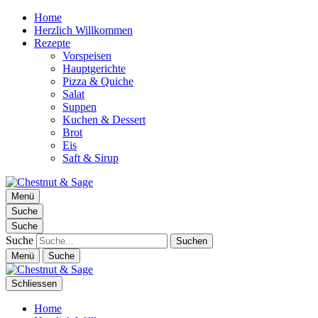
Home
Herzlich Willkommen
Rezepte
Vorspeisen
Hauptgerichte
Pizza & Quiche
Salat
Suppen
Kuchen & Dessert
Brot
Eis
Saft & Sirup
Chestnut & Sage
Menü
Foodblog | essen. trinken. genießen.
Suche
Suche
Suche
Menü
Suche
Schliessen
Home