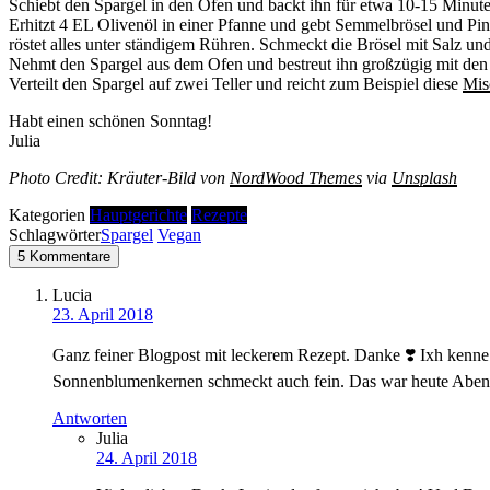
Schiebt den Spargel in den Ofen und backt ihn für etwa 10-15 Minute
Erhitzt 4 EL Olivenöl in einer Pfanne und gebt Semmelbrösel und Pinie
röstet alles unter ständigem Rühren. Schmeckt die Brösel mit Salz und Pf
Nehmt den Spargel aus dem Ofen und bestreut ihn großzügig mit den
Verteilt den Spargel auf zwei Teller und reicht zum Beispiel diese
Mis
Habt einen schönen Sonntag!
Julia
Photo Credit: Kräuter-Bild von
NordWood Themes
via
Unsplash
Kategorien
Hauptgerichte
Rezepte
Schlagwörter
Spargel
Vegan
5 Kommentare
Lucia
23. April 2018
Ganz feiner Blogpost mit leckerem Rezept. Danke ❣️ Ixh kenne 
Sonnenblumenkernen schmeckt auch fein. Das war heute Aben
Antworten
Julia
24. April 2018