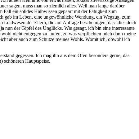
 von außen Kenntnis von etwas haben, sodass zuverlässige Aussagen
uer sagen, muss man so ziemlich alles. Weil man lange darüber
m Fall ein solides Halbwissen gepaart mit der Fähigkeit zum
ruch gab im Leben, eine ungewöhnliche Wendung, ein Wegzug, zum
m Leidwesen der Eltern, die auf Anfrage bescheinigen, dass dies doch
ja nun der Gipfel des Unglücks. Wie gesagt, ich bin eine interessante
nwohl nicht entgegen zu laufen, zu was verpflichten mich dann meine
eicht aber auch zum Schutze meines Wohls. Womit ich, obwohl ich
erstand gegessen. Ich mag ihn aus dem Ofen besonders gerne, das
ch) schöneren Hauptspeise.