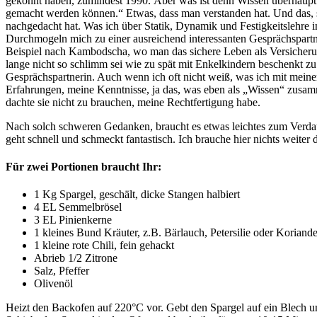
gekonnt haben, zumindest 1990. Aber was ist denn Wissen überhaupt
gemacht werden können.“ Etwas, dass man verstanden hat. Und das, s
nachgedacht hat. Was ich über Statik, Dynamik und Festigkeitslehre i
Durchmogeln mich zu einer ausreichend interessanten Gesprächspar
Beispiel nach Kambodscha, wo man das sichere Leben als Versicherung
lange nicht so schlimm sei wie zu spät mit Enkelkindern beschenkt zu 
Gesprächspartnerin. Auch wenn ich oft nicht weiß, was ich mit mein
Erfahrungen, meine Kenntnisse, ja das, was eben als „Wissen“ zusa
dachte sie nicht zu brauchen, meine Rechtfertigung habe.
Nach solch schweren Gedanken, braucht es etwas leichtes zum Verdau
geht schnell und schmeckt fantastisch. Ich brauche hier nichts weiter
Für zwei Portionen braucht Ihr:
1 Kg Spargel, geschält, dicke Stangen halbiert
4 EL Semmelbrösel
3 EL Pinienkerne
1 kleines Bund Kräuter, z.B. Bärlauch, Petersilie oder Koriande
1 kleine rote Chili, fein gehackt
Abrieb 1/2 Zitrone
Salz, Pfeffer
Olivenöl
Heizt den Backofen auf 220°C vor. Gebt den Spargel auf ein Blech und