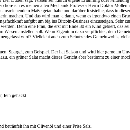
? Der Duden sagt, Wissen sei „durch eigene Erfahrung oder Mitteilung
o höre ich es meinen alten Mechanik-Professor Herrn Doktor Mollenha
n ausreichendem Maße getan habe und darüber feststellte, dass in diese
tnerin machen. Und das wird man ja dann, wenn es irgendwo einen B
sfachkraft aufgibt um big ins Bitcoin-Business einzusteigen. Sehr zu
werden. Denn eine Frau, die erst mit Ende 30 ein Kind gebiert, das sei 
em Wissen anstellen soll. Wenn Eigentum dazu verpflichtet, dem Gemei
mmengefasst wird? Vielleicht auch zum Schutze des Gemeinwohls, viell
en. Spargel, zum Beispiel. Der hat Saison und wird hier gerne im Unv
 dazu, ein grüner Salat macht dieses Gericht aber bestimmt zu einer (no
r, fein gehackt
 beträufelt ihn mit Olivenöl und einer Prise Salz.