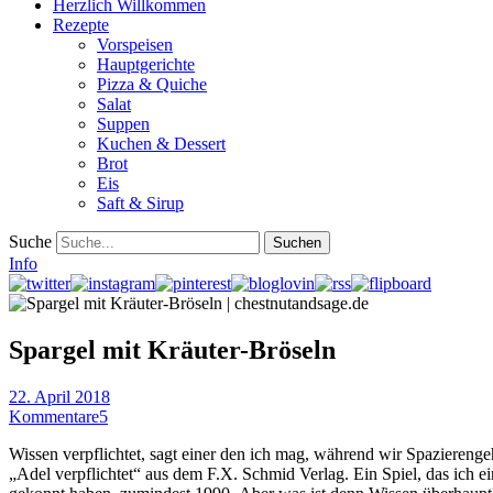
Herzlich Willkommen
Rezepte
Vorspeisen
Hauptgerichte
Pizza & Quiche
Salat
Suppen
Kuchen & Dessert
Brot
Eis
Saft & Sirup
Suche
Info
Spargel mit Kräuter-Bröseln
22. April 2018
Kommentare
5
Wissen verpflichtet, sagt einer den ich mag, während wir Spaziereng
„Adel verpflichtet“ aus dem F.X. Schmid Verlag. Ein Spiel, das ich ein