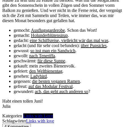
Hause zu sein und zu Hause zu bleiben. Was mir die Möglichkeit
gibt den Sonnenschein in vollen Zügen und den Sommer vorm
Balkon zu genießen. Und wer nicht in die Ferne reist, der vergnügt
sich die Zeit mit Sammeln und Teilen, wie immer das, was mir
diesen Monat besonders gut gefallen hat.
gemocht:
Ausflugsgarderobe
. Schon das Wort!
gemacht:
Holunderblütensirup
.
gedacht:
eine Schiffsreise, vielleicht wär das mal was
.
gelacht (und für sehr cool befunden):
über Pupsicles
.
gewusst:
so isst man ein Sandwich
.
gewollt:
nach Teneriffa
.
geschwärmt:
für diese Suppe
.
gekauft: mein zweites Bienenvolk.
gefeiert:
den Weltbienentag
.
gesehen:
Ladybird
.
gegessen:
die besten veganen Ramen
.
gefreut:
auf das Modular Festival
.
gewundert:
ach, das geht auch anderen so
?
Habt einen tollen Juni!
Julia
Kategorien
Links with Love
Schlagwörter
Links with love
4 Kommentare