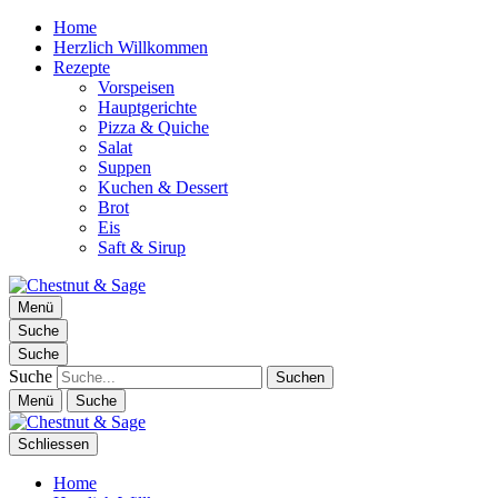
Home
Herzlich Willkommen
Rezepte
Vorspeisen
Hauptgerichte
Pizza & Quiche
Salat
Suppen
Kuchen & Dessert
Brot
Eis
Saft & Sirup
Chestnut & Sage
Menü
Foodblog | essen. trinken. genießen.
Suche
Suche
Suche
Menü
Suche
Schliessen
Home