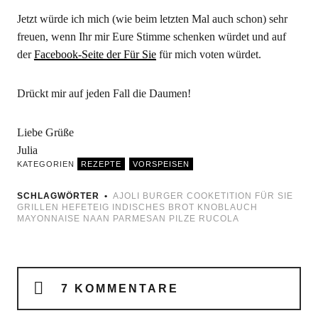
Jetzt würde ich mich (wie beim letzten Mal auch schon) sehr
freuen, wenn Ihr mir Eure Stimme schenken würdet und auf
der
Facebook-Seite der Für Sie
für mich voten würdet.
Drückt mir auf jeden Fall die Daumen!
Liebe Grüße
Julia
KATEGORIEN
REZEPTE
VORSPEISEN
SCHLAGWÖRTER
AJOLI
BURGER
COOKETITION
FÜR SIE
GRILLEN
HEFETEIG
INDISCHES BROT
KNOBLAUCH
MAYONNAISE
NAAN
PARMESAN
PILZE
RUCOLA
7 KOMMENTARE