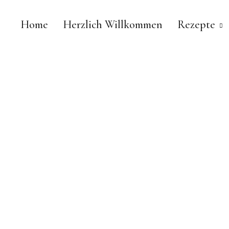
Home
Herzlich Willkommen
Rezepte
Chestnut & Sage
FOODBLOG | ESSEN. TRINKEN. GENIESSEN.