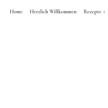
Home
Herzlich Willkommen
Rezepte
Chestnut & Sage
FOODBLOG | ESSEN. TRINKEN. GENIESSEN.