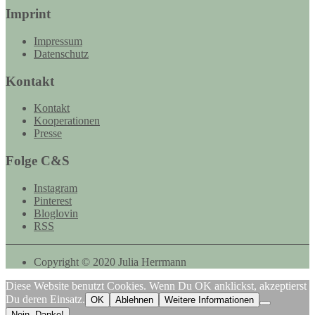
Imprint
Impressum
Datenschutz
Kontakt
Kontakt
Kooperationen
Presse
Folge C&S
Instagram
Pinterest
Bloglovin
RSS
Copyright © 2020 Julia Herrmann
Diese Website benutzt Cookies. Wenn Du OK anklickst, akzeptierst
Du deren Einsatz.
OK
Ablehnen
Weitere Informationen
Nein, Danke!