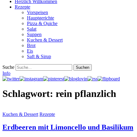
Herzlich Willkommen
Rezepte
Vorspeisen
Hauptgerichte
Pizza & Quiche
Salat
Suppen
Kuchen & Dessert
Brot
Eis
Saft & Sirup
Suche
Info
Schlagwort:
rein pflanzlich
Kuchen & Dessert
Rezepte
Erdbeeren mit Limoncello und Basilikum