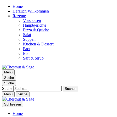
Home
Herzlich Willkommen
Rezepte
Vorspeisen
Hauptgerichte
Pizza & Quiche
Salat
Suppen
Kuchen & Dessert
Brot
Eis
Saft & Sirup
Chestnut & Sage
Menü
Foodblog | essen. trinken. genießen.
Suche
Suche
Suche
Menü
Suche
Schliessen
Home