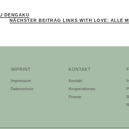
U DENGAKU
NÄCHSTER BEITRAG
LINKS WITH LOVE: ALLE
IMPRINT
KONTAKT
Impressum
Kontakt
I
Datenschutz
Kooperationen
P
Presse
B
R