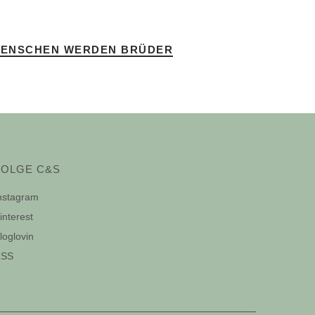
 MENSCHEN WERDEN BRÜDER
FOLGE C&S
nstagram
interest
loglovin
SS