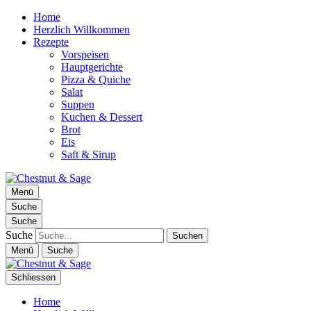
Home
Herzlich Willkommen
Rezepte
Vorspeisen
Hauptgerichte
Pizza & Quiche
Salat
Suppen
Kuchen & Dessert
Brot
Eis
Saft & Sirup
Chestnut & Sage
Menü
Foodblog | essen. trinken. genießen.
Suche
Suche
Suche
Menü
Suche
Schliessen
Home