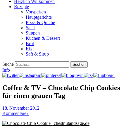
Herzlich Willkommen
Rezepte
Vorspeisen
Hauptgerichte
Pizza & Quiche
Salat
Suppen
Kuchen & Dessert
Brot
Eis
Saft & Sirup
Suche
Info
Coffee & TV – Chocolate Chip Cookies
für einen grauen Tag
18. November 2012
Kommentare
7