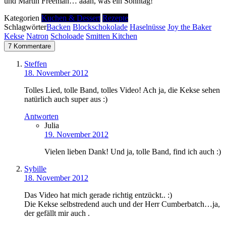
und Martin Freeman… aaah, was ein Sonntag!
Kategorien
Kuchen & Dessert
Rezepte
Schlagwörter
Backen
Blockschokolade
Haselnüsse
Joy the Baker
Kekse
Natron
Scholoade
Smitten Kitchen
7 Kommentare
Steffen
18. November 2012
Tolles Lied, tolle Band, tolles Video! Ach ja, die Kekse sehen
natürlich auch super aus :)
Antworten
Julia
19. November 2012
Vielen lieben Dank! Und ja, tolle Band, find ich auch :)
Sybille
18. November 2012
Das Video hat mich gerade richtig entzückt.. :)
Die Kekse selbstredend auch und der Herr Cumberbatch…ja,
der gefällt mir auch .