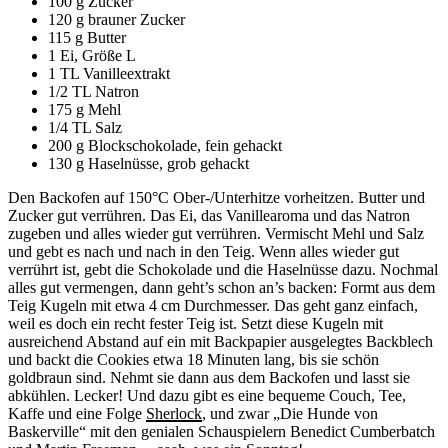
100 g Zucker
120 g brauner Zucker
115 g Butter
1 Ei, Größe L
1 TL Vanilleextrakt
1/2 TL Natron
175 g Mehl
1/4 TL Salz
200 g Blockschokolade, fein gehackt
130 g Haselnüsse, grob gehackt
Den Backofen auf 150°C Ober-/Unterhitze vorheitzen. Butter und
Zucker gut verrühren. Das Ei, das Vanillearoma und das Natron
zugeben und alles wieder gut verrühren. Vermischt Mehl und Salz
und gebt es nach und nach in den Teig. Wenn alles wieder gut
verrührt ist, gebt die Schokolade und die Haselnüsse dazu. Nochmal
alles gut vermengen, dann geht’s schon an’s backen: Formt aus dem
Teig Kugeln mit etwa 4 cm Durchmesser. Das geht ganz einfach,
weil es doch ein recht fester Teig ist. Setzt diese Kugeln mit
ausreichend Abstand auf ein mit Backpapier ausgelegtes Backblech
und backt die Cookies etwa 18 Minuten lang, bis sie schön
goldbraun sind. Nehmt sie dann aus dem Backofen und lasst sie
abkühlen. Lecker! Und dazu gibt es eine bequeme Couch, Tee,
Kaffe und eine Folge
Sherlock
, und zwar „Die Hunde von
Baskerville“ mit den genialen Schauspielern Benedict Cumberbatch