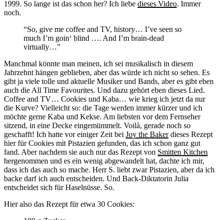
1999. So lange ist das schon her? Ich liebe
dieses Video
. Immer
noch.
“So, give me coffee and TV, history… I’ve seen so
much I’m goin‘ blind …. And I’m brain-dead
virtually…”
Manchmal könnte man meinen, ich sei musikalisch in diesem
Jahrzehnt hängen geblieben, aber das würde ich nicht so sehen. Es
gibt ja viele tolle und aktuelle Musiker und Bands, aber es gibt eben
auch die All Time Favourites. Und dazu gehört eben dieses Lied.
Coffee and TV… Cookies und Kaba… wie krieg ich jetzt da nur
die Kurve? Vielleicht so: die Tage werden immer kürzer und ich
möchte gerne Kaba und Kekse. Am liebsten vor dem Fernseher
sitzend, in eine Decke eingemümmelt. Voilà, gerade noch so
geschafft! Ich hatte vor einiger Zeit bei
Joy the Baker
dieses Rezept
hier für Cookies mit Pistazien gefunden, das ich schon ganz gut
fand. Aber nachdem sie auch nur das Rezept von
Smitten Kitchen
hergenommen und es ein wenig abgewandelt hat, dachte ich mir,
dass ich das auch so mache. Herr S. liebt zwar Pistazien, aber da ich
backe darf ich auch entscheiden. Und Back-Diktatorin Julia
entscheidet sich für Haselnüsse. So.
Hier also das Rezept für etwa 30 Cookies: