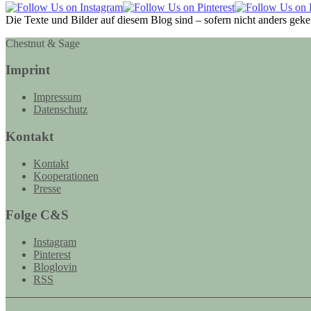
Die Texte und Bilder auf diesem Blog sind – sofern nicht anders gek
Chestnut & Sage
Imprint
Impressum
Datenschutz
Kontakt
Kontakt
Kooperationen
Presse
Folge C&S
Instagram
Pinterest
Bloglovin
RSS