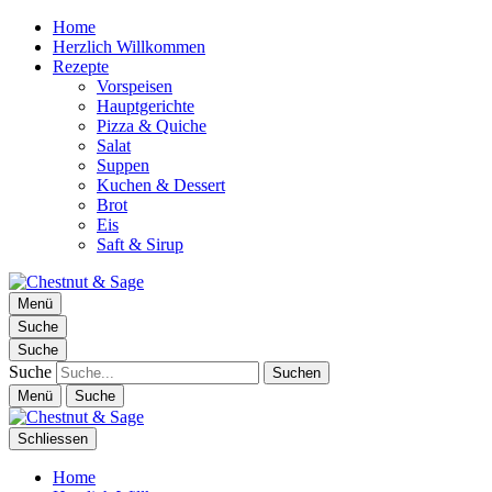
Home
Herzlich Willkommen
Rezepte
Vorspeisen
Hauptgerichte
Pizza & Quiche
Salat
Suppen
Kuchen & Dessert
Brot
Eis
Saft & Sirup
Chestnut & Sage
Menü
Foodblog | essen. trinken. genießen.
Suche
Suche
Suche
Menü
Suche
Schliessen
Home