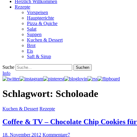
Herzlich Willkommen
Rezepte
Vorspeisen
Hauptgerichte
Pizza & Quiche
Salat
Suppen
Kuchen & Dessert
Brot
Eis
Saft & Sirup
Suche
Info
Schlagwort:
Scholoade
Kuchen & Dessert
Rezepte
Coffee & TV – Chocolate Chip Cookies für
18. November 2012
Kommentare
7