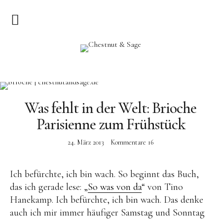
Home
Chestnut & Sage
Herzlich Willkommen
Rezepte
Was fehlt in der Welt: Brioche
Parisienne zum Frühstück
Vorspeisen
Hauptgerichte
24. März 2013
Kommentare
16
Pizza & Quiche
Ich befürchte, ich bin wach. So beginnt das Buch,
Salat
das ich gerade lese: „
So was von da
“ von Tino
Suppen
Hanekamp. Ich befürchte, ich bin wach. Das denke
auch ich mir immer häufiger Samstag und Sonntag
Kuchen & Dessert