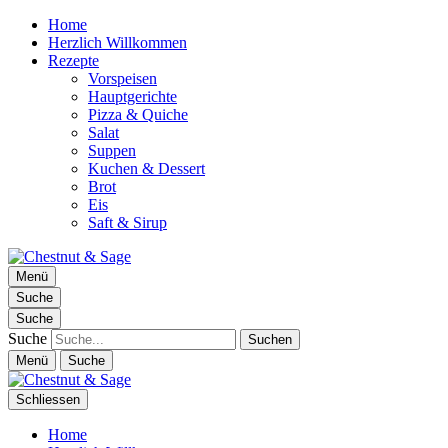
Home
Herzlich Willkommen
Rezepte
Vorspeisen
Hauptgerichte
Pizza & Quiche
Salat
Suppen
Kuchen & Dessert
Brot
Eis
Saft & Sirup
Chestnut & Sage
Menü
Foodblog | essen. trinken. genießen.
Suche
Suche
Suche
Menü
Suche
Schliessen
Home