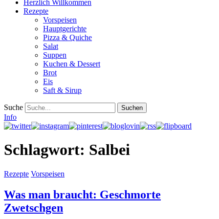
Herzlich Willkommen
Rezepte
Vorspeisen
Hauptgerichte
Pizza & Quiche
Salat
Suppen
Kuchen & Dessert
Brot
Eis
Saft & Sirup
Suche
Info
Schlagwort:
Salbei
Rezepte
Vorspeisen
Was man braucht: Geschmorte
Zwetschgen