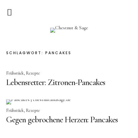
Home
Chestnut & Sage
Herzlich Willkommen
SCHLAGWORT:
PANCAKES
Rezepte
Frühstück
Rezepte
Vorspeisen
Lebensretter: Zitronen-Pancakes
Hauptgerichte
Pizza & Quiche
Salat
Frühstück
Rezepte
Gegen gebrochene Herzen: Pancakes
Suppen
Kuchen & Dessert