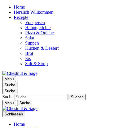
Home
Herzlich Willkommen
Rezepte
Vorspeisen
Hauptgerichte
Pizza & Quiche
Salat
Suppen
Kuchen & Dessert
Brot
Eis
Saft & Sirup
Chestnut & Sage
Menü
Foodblog | essen. trinken. genießen.
Suche
Suche
Suche
Menü
Suche
Schliessen
Home