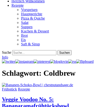
Herzlich Willkommen
Rezepte
Vorspeisen
Hauptgerichte
Pizza & Quiche
Salat
Suppen
Kuchen & Dessert
Brot
Eis
Saft & Sirup
Suche
Info
Schlagwort:
Coldbrew
Frühstück
Rezepte
Veggie Voodoo No. 5:
Bananaramafrühtücksbowl