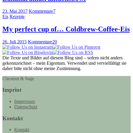
23. Mai 2017
Kommentare
7
Eis
Rezepte
My perfect cup of… Coldbrew-Coffee-Eis
26. Juli 2015
Kommentare
20
Die Texte und Bilder auf diesem Blog sind – sofern nicht anders
gekennzeichnet – mein Eigentum. Verwendet und vervielfältigt sie
daher bitte nicht ohne meine Zustimmung.
Chestnut & Sage
Imprint
Impressum
Datenschutz
Kontakt
Kontakt