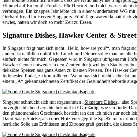
man könnte tatsächlich meinen, dass die Nationalhymne Singapurs „
L
Himmel auf Erden für Foodies. Für Herrn S. und mich war es nicht der
verbringen. Ein knappes Jahr lebte ich in einer wunderbaren WG mit
Orchard Road im Herzen Singapurs. Fünf Tage waren da natürlich viel
erwies, hatten wir doch so mehr Zeit zu Essen.
Signature Dishes, Hawker Center & Street
In Singapur fragt man sich nicht „Hello, how are you?“, man fragt s
andere ist natürlich unhöflich. Lunch und Dinner sollte man am alle
einfach nichts für mich. Gegessen wird in Singapur übrigens mit Löff
Hawker Center entweder in den Zentren der jeweiligen Stadtvierteln 
deliziöse Speisen aus ganz Asien zu kleinen Preisen. Die Hawker Ce
Indonesien findet, zu kontrollieren. Wenn man sich nicht sicher ist,
einem „A“ gekennzeichneten Zertifikat der Gesundheitsbehörde ausgest
Singapur schmückt sich mit sogenannten „
Signature Dishes
„, also Sp
unvergleichlichen Gerichte bekannt ist? Großartig, wie ich finde! Da
den phänomenalen Geschmack besticht (an den ich mich nur noch leise 
Dann Satay-Spieße, also über Holzfeuer gegrillte Spieße mit marini
herrliche Soße aus Erdnüssen und Zitronengraß gereicht, die dieses 