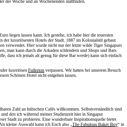
nter der Woche und an Wochenenden stattfinden.
Euro liegen lassen kann. Ich gestehe, ich habe hier die teuersten
em der luxuriösesten Hotels der Stadt. 1887 im Kolonialstil gebaut
ken verwendet. Hier wurde nicht nur der letzte wilde Tiger Singapurs
isten, man kann durch die Arkaden schlendern und Shops und Bars
e, dass ich jemals alt genug für diese Bar werde) kann sich einfach
inder luxeriösen
Fullerton
verpassen. Wir hatten bei unserem Besuch
diesem Schönen Hotel nicht entgehen lassen.
ellbaren Zahl an hübschen Cafés willkommen. Selbstverständlich sind
en und den ich während meiner Studienzeit hier in Singapur
er Stadt zu probieren. Eine wunderbare Inspirationsquelle bietet
 Als kleine Auswahl kann ich Euch also „
The Fabulous Baker Boy
“ in