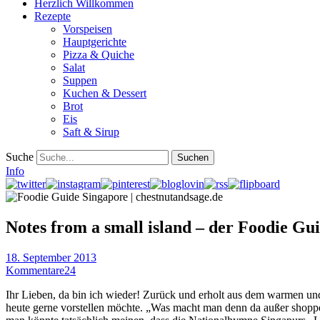
Herzlich Willkommen
Rezepte
Vorspeisen
Hauptgerichte
Pizza & Quiche
Salat
Suppen
Kuchen & Dessert
Brot
Eis
Saft & Sirup
Suche
Info
Notes from a small island – der Foodie Gu
18. September 2013
Kommentare
24
Ihr Lieben, da bin ich wieder! Zurück und erholt aus dem warmen und
heute gerne vorstellen möchte. „Was macht man denn da außer shoppe