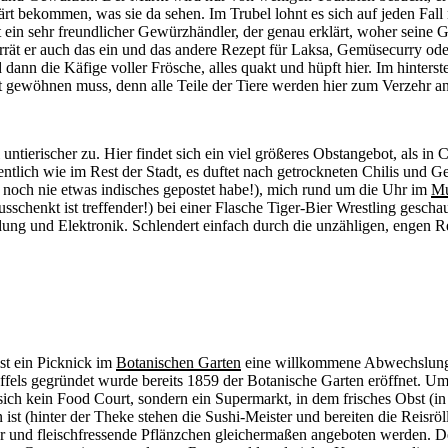
rt bekommen, was sie da sehen. Im Trubel lohnt es sich auf jeden Fal
st ein sehr freundlicher Gewürzhändler, der genau erklärt, woher se
ät er auch das ein und das andere Rezept für Laksa, Gemüsecurry oder
nd dann die Käfige voller Frösche, alles quakt und hüpft hier. Im hinter
rst gewöhnen muss, denn alle Teile der Tiere werden hier zum Verzehr a
untierischer zu. Hier findet sich ein viel größeres Obstangebot, als i
dentlich wie im Rest der Stadt, es duftet nach getrockneten Chilis und Ge
ch noch nie etwas indisches gepostet habe!), mich rund um die Uhr im
Mu
usschenkt ist treffender!) bei einer Flasche Tiger-Bier Wrestling gesch
ung und Elektronik. Schlendert einfach durch die unzähligen, engen Re
st ein Picknick im
Botanischen Garten
eine willkommene Abwechslung z
 Raffels gegründet wurde bereits 1859 der Botanische Garten eröffnet. U
ch kein Food Court, sondern ein Supermarkt, in dem frisches Obst (in 
ist (hinter der Theke stehen die Sushi-Meister und bereiten die Reisröl
rier und fleischfressende Pflänzchen gleichermaßen angeboten werden. D