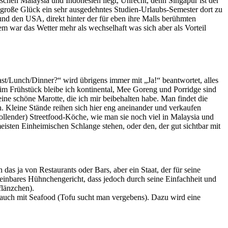
wischen Malaysia und Indonesien liegt, Unrecht, denn Singapur ist der
s große Glück ein sehr ausgedehntes Studien-Urlaubs-Semester dort zu
nd den USA, direkt hinter der für eben ihre Malls berühmten
m war das Wetter mehr als wechselhaft was sich aber als Vorteil
ast/Lunch/Dinner?“ wird übrigens immer mit „Ja!“ beantwortet, alles
eim Frühstück bleibe ich kontinental, Mee Goreng und Porridge sind
ine schöne Marotte, die ich mir beibehalten habe. Man findet die
. Kleine Stände reihen sich hier eng aneinander und verkaufen
llender) Streetfood-Köche, wie man sie noch viel in Malaysia und
eisten Einheimischen Schlange stehen, oder den, der gut sichtbar mit
das ja von Restaurants oder Bars, aber ein Staat, der für seine
heinbares Hühnchengericht, dass jedoch durch seine Einfachheit und
flänzchen).
 auch mit Seafood (Tofu sucht man vergebens). Dazu wird eine