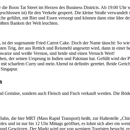
r die Boon Tat Street im Herzen des Business Districts. Ab 19:00 Uhr w
eschlossen ist) für den Verkehr gesperrt. Die kleine Straße verwandelt
sche geführt, mit Bier und Essen versorgt und können dann eine Idee de
ößten Banken der Welt leuchten.
, ist der sogenannte Fried Carrot Cake. Doch der Name täuscht: So wie 
ten Teig, der aus Rettich und Reismehl angesetzt wird, dann in einer he
schwarze und weiße Version, und beide sind einen Versuch Wert!
kuchen, der seinen Ursprung in Indien und Pakistan hat. Gefüllt wird de
l mit scharfem Curry und mein Abend ist definitiv gerettet. Beide Geric
 Singapur.
a
d Gemüse, sondern auch Fleisch und Fisch verkauft werden. Die Böden 
ahn, die hier MRT (Mass Rapid Transport) heißt, zur Haltestelle „Chin
x und ist nur bis 12 Uhr Mittags geöffnet, es lohnt sich aber ein we
rn und Gewürzen. Der Markt wird nur von wenigen Touristen besucht, er