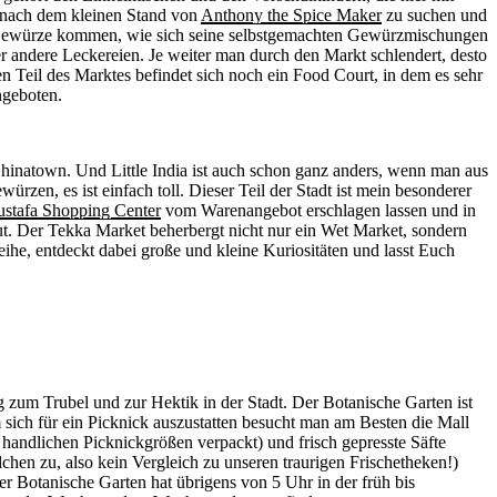
l nach dem kleinen Stand von
Anthony the Spice Maker
zu suchen und
ine Gewürze kommen, wie sich seine selbstgemachten Gewürzmischungen
 andere Leckereien. Je weiter man durch den Markt schlendert, desto
sten Teil des Marktes befindet sich noch ein Food Court, in dem es sehr
ngeboten.
n Chinatown. Und Little India ist auch schon ganz anders, wenn man aus
würzen, es ist einfach toll. Dieser Teil der Stadt ist mein besonderer
stafa Shopping Center
vom Warenangebot erschlagen lassen und in
aut. Der Tekka Market beherbergt nicht nur ein Wet Market, sondern
ihe, entdeckt dabei große und kleine Kuriositäten und lasst Euch
um Trubel und zur Hektik in der Stadt. Der Botanische Garten ist
m sich für ein Picknick auszustatten besucht man am Besten die Mall
handlichen Picknickgrößen verpackt) und frisch gepresste Säfte
lchen zu, also kein Vergleich zu unseren traurigen Frischetheken!)
er Botanische Garten hat übrigens von 5 Uhr in der früh bis