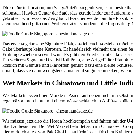
Die schönste Location, um Satay-Spieße zu genießen, ist unbestreitba
schönsten Hawker Center der Stadt (das gerade leider zur Sanierung g
gebrutzelt wird was das Zeug hält. Besucher werden an ihre Plastikti
atemberaubend glitzernde Wolkenkratzer von denen die Logos der gr
Das erste vegetarische Signature Dish, das ich euch vorstellen möchte
Cake überhaupt keine Karotten. Es handelt sich vielmehr um einen fes
Frühlingszwiebeln serviert wird. Es gibt den Fried Carrot Cake als 
Ein weiteres Signature Dish ist Roti Prata, eine Art gefüllter Pfann
köstlich mit Gemüse und Kartoffeln gefüllt, dazu eine kleine Schüsse
darauf, dass sie dann wenigstens annähernd so gut schmecken, wie in
Wet Markets in Chinatown und Little Indi
Wet Markets bezeichnen Märkte in Asien, auf denen nicht nur Obst un
regelmäßig ihren Unrat mit einem Wasserschlauch in Abflüsse spülen.
Wir müssen jetzt also die Hosen hochkrempeln und fahren mit der U-B
Stadt zu besuchen. Der Wet Market befindet sich im Chinatown Comple
hier wirklich alles, von Pak Choi bis zu Erdnüssen, frischen Kräute