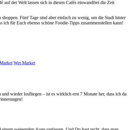
é auf der Welt lassen sich in diesen Cafés einwandfrei die Zeit
u shoppen. Fünf Tage sind aber einfach zu wenig, um die Stadt hinter
dass ich für Euch ebenso schöne Foodie-Tipps zusammenstellen kann!
Market
Wet Market
und wieder losfliegen – ist es wirklich erst 7 Monate her, dass ich da
Erinnerungen!
 und einem weinenden Auge verlassen. Und Du hast recht, dass man