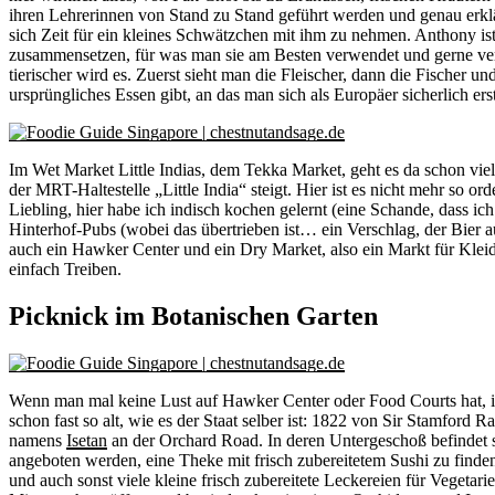
ihren Lehrerinnen von Stand zu Stand geführt werden und genau erklä
sich Zeit für ein kleines Schwätzchen mit ihm zu nehmen. Anthony i
zusammensetzen, für was man sie am Besten verwendet und gerne verr
tierischer wird es. Zuerst sieht man die Fleischer, dann die Fischer u
ursprüngliches Essen gibt, an das man sich als Europäer sicherlich e
Im Wet Market Little Indias, dem Tekka Market, geht es da schon viel 
der MRT-Haltestelle „Little India“ steigt. Hier ist es nicht mehr so or
Liebling, hier habe ich indisch kochen gelernt (eine Schande, dass i
Hinterhof-Pubs (wobei das übertrieben ist… ein Verschlag, der Bier a
auch ein Hawker Center und ein Dry Market, also ein Markt für Kleid
einfach Treiben.
Picknick im Botanischen Garten
Wenn man mal keine Lust auf Hawker Center oder Food Courts hat, i
schon fast so alt, wie es der Staat selber ist: 1822 von Sir Stamford
namens
Isetan
an der Orchard Road. In deren Untergeschoß befindet si
angeboten werden, eine Theke mit frisch zubereitetem Sushi zu finden 
und auch sonst viele kleine frisch zubereitete Leckereien für Vegeta