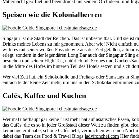
Mitternacht geöffnet und beeindruckt mit seinem Orchideen- und In
Speisen wie die Kolonialherren
Singapur ist die Stadt der Reichen. Das ist unbestreitbar. Und sie ist 
Drinks meines Lebens zu mir genommen. Aber wie! Nicht einfach nur
wirkt es mit seiner weißen Fassade wie aus der Zeit gefallen, altmodi
erlegt, sondern in der legendären Long Bar auch der Singapur Sling 
besuchen und seinen High Tea, natürlich mit Scones und Gurken-Sandwi
in die Mitte des Hofes im hinteren Teil des Hotels setzen und sich 
Wer viel Zeit hat, ein Schokoholic und Freitags oder Samstags in Sin
einfach leider keine Zeit mehr, um uns in den Schokoladenbrunnen zu 
Cafés, Kaffee und Kuchen
Wer mal überhaupt gar keine Lust mehr hat auf asiatisches Essen, ko
das Cafés, die es so in jeder Großstadt dieser Welt zu finden gibt, c
kennengelernt habe, schöne Cafés liebt, verbrachten wir einen Nachmi
dabei das Team des Food & Travel Blogs
ladyironchef.com
Hier finde