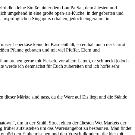
ird die kleine Straße hinter dem
Lau Pa Sat
, dem ältesten und
 sich umgehend in eine große open-air-Küche, in der gebraten und
s ursprünglichen Singapurs erhalten, jedoch eingerahmt in
unser Leberkäse keinerlei Käse enthält, so enthält auch der Carrot
ißen Pfanne gebraten und mit viel Pfeffer, Eiern und
r Pfannkuchen gerne mit Fleisch, vor allem Lamm, er schmeckt jedoch
hte werde ich demnächst für Euch zubereiten und ich hoffe sehr
dieser Märkte sind nass, da die Ware auf Eis liegt und die Stände
atown“, um in der Smith Street einen der ältesten Wet Markets der
nig früher aufzustehen um das Warenangebot zu bestaunen. Man findet
 gehört den Einheimischen und den Vorschulkindern, die hier mit