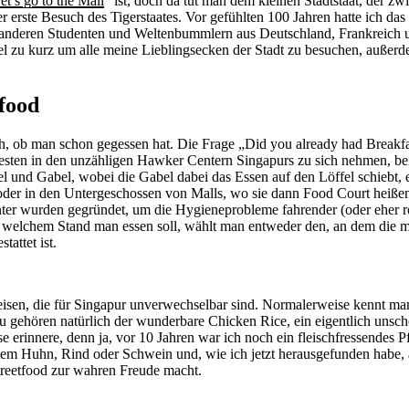
et’s go to the Mall
“ ist, doch da tut man dem kleinen Stadtstaat, der z
 erste Besuch des Tigerstaates. Vor gefühlten 100 Jahren hatte ich da
 anderen Studenten und Weltenbummlern aus Deutschland, Frankreich u
 zu kurz um alle meine Lieblingsecken der Stadt zu besuchen, außerde
food
ich, ob man schon gegessen hat. Die Frage „Did you already had Breakf
rbesten in den unzähligen Hawker Centern Singapurs zu sich nehmen, b
el und Gabel, wobei die Gabel dabei das Essen auf den Löffel schiebt, e
oder in den Untergeschossen von Malls, wo sie dann Food Court heißen
nter wurden gegründet, um die Hygieneprobleme fahrender (oder eher ro
 an welchem Stand man essen soll, wählt man entweder den, an dem die m
attet ist.
eisen, die für Singapur unverwechselbar sind. Normalerweise kennt man 
zu gehören natürlich der wunderbare Chicken Rice, ein eigentlich unsc
erinnere, denn ja, vor 10 Jahren war ich noch ein fleischfressendes P
ertem Huhn, Rind oder Schwein und, wie ich jetzt herausgefunden habe,
Streetfood zur wahren Freude macht.