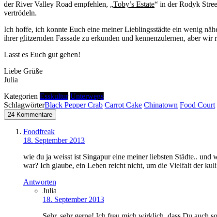
der River Valley Road empfehlen, „
Toby’s Estate
“ in der Rodyk Stree
vertrödeln.
Ich hoffe, ich konnte Euch eine meiner Lieblingsstädte ein wenig näh
ihrer glitzernden Fassade zu erkunden und kennenzulernen, aber wir 
Lasst es Euch gut gehen!
Liebe Grüße
Julia
Kategorien
Esskultur
Unterwegs
Schlagwörter
Black Pepper Crab
Carrot Cake
Chinatown
Food Court
24 Kommentare
Foodfreak
18. September 2013
wie du ja weisst ist Singapur eine meiner liebsten Städte.. und
war? Ich glaube, ein Leben reicht nicht, um die Vielfalt der k
Antworten
Julia
18. September 2013
Sehr, sehr gerne! Ich freu mich wirklich, dass Du auch 