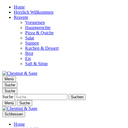
Home
Herzlich Willkommen
Rezepte
Vorspeisen
Hauptgerichte
Pizza & Quiche
Salat
Suppen
Kuchen & Dessert
Brot
Eis
Saft & Sirup
Chestnut & Sage
Menü
Foodblog | essen. trinken. genießen.
Suche
Suche
Suche
Menü
Suche
Schliessen
Home