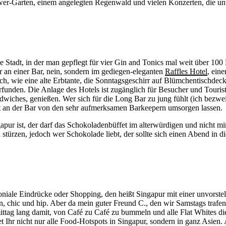
gwer-Garten, einem angelegten Regenwald und vielen Konzerten, die u
die Stadt, in der man gepflegt für vier Gin and Tonics mal weit über 100 
 an einer Bar, nein, sondern im gediegen-eleganten
Raffles Hotel
, ein
sch, wie eine alte Erbtante, die Sonntagsgeschirr auf Blümchentischdec
erfunden. Die Anlage des Hotels ist zugänglich für Besucher und Tour
ches, genießen. Wer sich für die Long Bar zu jung fühlt (ich bezweifl
dort an der Bar von den sehr aufmerksamen Barkeepern umsorgen lassen.
gapur ist, der darf das Schokoladenbüffet im alterwürdigen und nicht m
stürzen, jedoch wer Schokolade liebt, der sollte sich einen Abend in 
loniale Eindrücke oder Shopping, den heißt Singapur mit einer unvorst
lean, chic und hip. Aber da mein guter Freund C., den wir Samstags traf
ttag lang damit, von Café zu Café zu bummeln und alle Flat Whites dies
t Ihr nicht nur alle Food-Hotspots in Singapur, sondern in ganz Asien.