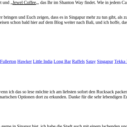
t und „
Jewel Coffee
„, das Ihr im Shanton Way findet. Wie in jedem Caf
er bringen und Euch zeigen, dass es in Singapur mehr zu tun gibt, als z
reisen schon bald hier auf dem Blog weiter nach Bali, und ich hoffe, 
Fullerton
Hawker
Little India
Long Bar
Raffels
Satay
Singapur
Tekka 
 wenn ich das so lese möchte ich am liebsten sofort den Rucksack packen 
ulinarischen Optionen dort zu erkunden. Danke für die sehr lebendigen 
so gerne in Sinapur bist, ich habe die Stadt auch mit einem lachenden