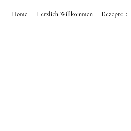
Home
Herzlich Willkommen
Rezepte
Chestnut & Sage
FOODBLOG | ESSEN. TRINKEN. GENIESSEN.