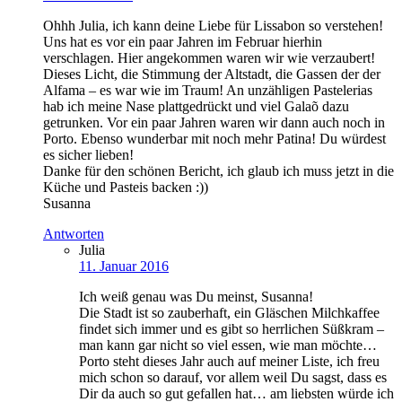
Ohhh Julia, ich kann deine Liebe für Lissabon so verstehen!
Uns hat es vor ein paar Jahren im Februar hierhin
verschlagen. Hier angekommen waren wir wie verzaubert!
Dieses Licht, die Stimmung der Altstadt, die Gassen der der
Alfama – es war wie im Traum! An unzähligen Pastelerias
hab ich meine Nase plattgedrückt und viel Galaõ dazu
getrunken. Vor ein paar Jahren waren wir dann auch noch in
Porto. Ebenso wunderbar mit noch mehr Patina! Du würdest
es sicher lieben!
Danke für den schönen Bericht, ich glaub ich muss jetzt in die
Küche und Pasteis backen :))
Susanna
Antworten
Julia
11. Januar 2016
Ich weiß genau was Du meinst, Susanna!
Die Stadt ist so zauberhaft, ein Gläschen Milchkaffee
findet sich immer und es gibt so herrlichen Süßkram –
man kann gar nicht so viel essen, wie man möchte…
Porto steht dieses Jahr auch auf meiner Liste, ich freu
mich schon so darauf, vor allem weil Du sagst, dass es
Dir da auch so gut gefallen hat… am liebsten würde ich