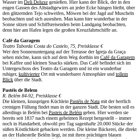
Wasser im
Deli Deluxe
genießen. Hier kann der Blick, der in den
engen Gassen des Altstadtgewirrs an jeder Ecke hängen bleibt, über
den glitzernden Tejo schweifen, Möwen bei der Jagd auf Muscheln
beobachten und sich ausruhen. Man kann hier wunderbar in der
Sonne sitzen und Schiffsreisenden beim Landgang beobachten,
denn hier am Hafen legen die großen Kreuzfahrtschiffe an.
Café da Garagem
Teatro Taborda Costa do Castelo, 75, Preisklasse €
Wer den Sonnenuntergang auf der Terrasse der Igreja da Graça
sehen möchte, kann sich auf dem Weg dorthin im
Café da Garagem
bei Kaffee und kleinen Snacks stärken. Das Café befindet sich im
Untergeschoss des Teatro da Garagem und ist ein wunderbar
ruhiger,
kultivierter
Ort mit wunderbarer Atmosphäre und
tollem
Blick
über die Stadt.
Pastéis de Belem
R. Belém 84-92, Preisklasse €
Die kleinen, knusprigen Küchlein
Pastéis de Nata
mit der herrlich
cremigen Füllung findet man in der ganzen Stadt. Die besten soll es
allerdings in Belém bei
Pasteis de Belém
geben. Hier werden sie
bereits seit 1837 nach einem geheimen Rezept hergestellt – immer
noch in Handarbeit, obwohl pro Tag sagenhafte 20.000 Stücke der
süßen Köstlichkeit gebacken werden. Die kleine Bäckerei, die direkt
an der Haltestelle Belém liegt, ist mit ihren prächtigen blauen