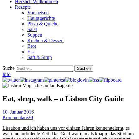
Herzlich Willkommen
Rezepte
Vorspeisen
Hauptgerichte
Pizza & Quiche
Salat
Suppen
Kuchen & Dessert
Brot
Eis
Saft & Sirup
Suche
Info
Eat, sleep, walk – a Lisbon City Guide
10. Januar 2016
Kommentare
20
Lissabon und ich haben uns vor einigen Jahren kennengelernt
, es
war eine turbulente Zeit. Das Geld war damals knapp, das Studium