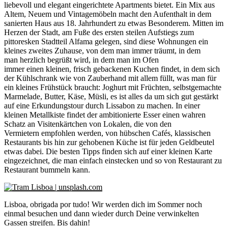
liebevoll und elegant eingerichtete Apartments bietet. Ein Mix aus
Altem, Neuem und Vintagemöbeln macht den Aufenthalt in dem
sanierten Haus aus 18. Jahrhundert zu etwas Besonderem. Mitten im
Herzen der Stadt, am Fuße des ersten steilen Aufstiegs zum
pittoresken Stadtteil Alfama gelegen, sind diese Wohnungen ein
kleines zweites Zuhause, von dem man immer träumt, in dem
man herzlich begrüßt wird, in dem man im Ofen
immer einen kleinen, frisch gebackenen Kuchen findet, in dem sich
der Kühlschrank wie von Zauberhand mit allem füllt, was man für
ein kleines Frühstück braucht: Joghurt mit Früchten, selbstgemachte
Marmelade, Butter, Käse, Müsli, es ist alles da um sich gut gestärkt
auf eine Erkundungstour durch Lissabon zu machen. In einer
kleinen Metallkiste findet der ambitionierte Esser einen wahren
Schatz an Visitenkärtchen von Lokalen, die von den
Vermietern empfohlen werden, von hübschen Cafés, klassischen
Restaurants bis hin zur gehobenen Küche ist für jeden Geldbeutel
etwas dabei. Die besten Tipps finden sich auf einer kleinen Karte
eingezeichnet, die man einfach einstecken und so von Restaurant zu
Restaurant bummeln kann.
Lisboa, obrigada por tudo! Wir werden dich im Sommer noch
einmal besuchen und dann wieder durch Deine verwinkelten
Gassen streifen. Bis dahin!