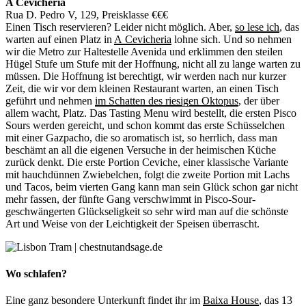
A Cevicheria
Rua D. Pedro V, 129, Preisklasse €€€
Einen Tisch reservieren? Leider nicht möglich. Aber,
so lese ich
, das
warten auf einen Platz in
A Cevicheria
lohne sich. Und so nehmen
wir die Metro zur Haltestelle Avenida und erklimmen den steilen
Hügel Stufe um Stufe mit der Hoffnung, nicht all zu lange warten zu
müssen. Die Hoffnung ist berechtigt, wir werden nach nur kurzer
Zeit, die wir vor dem kleinen Restaurant warten, an einen Tisch
geführt und nehmen
im Schatten des riesigen Oktopus
, der über
allem wacht, Platz. Das Tasting Menu wird bestellt, die ersten Pisco
Sours werden gereicht, und schon kommt das erste Schüsselchen
mit einer Gazpacho, die so aromatisch ist, so herrlich, dass man
beschämt an all die eigenen Versuche in der heimischen Küche
zurück denkt. Die erste Portion Ceviche, einer klassische Variante
mit hauchdünnen Zwiebelchen, folgt die zweite Portion mit Lachs
und Tacos, beim vierten Gang kann man sein Glück schon gar nicht
mehr fassen, der fünfte Gang verschwimmt in Pisco-Sour-
geschwängerten Glückseligkeit so sehr wird man auf die schönste
Art und Weise von der Leichtigkeit der Speisen überrascht.
Wo schlafen?
Eine ganz besondere Unterkunft findet ihr im
Baixa House
, das 13