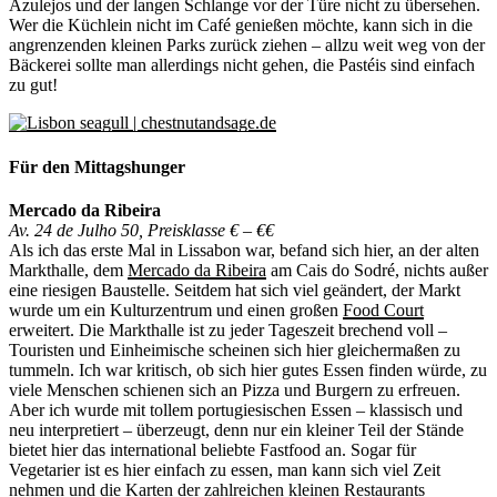
Azulejos und der langen Schlange vor der Türe nicht zu übersehen.
Wer die Küchlein nicht im Café genießen möchte, kann sich in die
angrenzenden kleinen Parks zurück ziehen – allzu weit weg von der
Bäckerei sollte man allerdings nicht gehen, die Pastéis sind einfach
zu gut!
Für den Mittagshunger
Mercado da Ribeira
Av. 24 de Julho 50, Preisklasse € – €€
Als ich das erste Mal in Lissabon war, befand sich hier, an der alten
Markthalle, dem
Mercado da Ribeira
am Cais do Sodré, nichts außer
eine riesigen Baustelle. Seitdem hat sich viel geändert, der Markt
wurde um ein Kulturzentrum und einen großen
Food Court
erweitert. Die Markthalle ist zu jeder Tageszeit brechend voll –
Touristen und Einheimische scheinen sich hier gleichermaßen zu
tummeln. Ich war kritisch, ob sich hier gutes Essen finden würde, zu
viele Menschen schienen sich an Pizza und Burgern zu erfreuen.
Aber ich wurde mit tollem portugiesischen Essen – klassisch und
neu interpretiert – überzeugt, denn nur ein kleiner Teil der Stände
bietet hier das international beliebte Fastfood an. Sogar für
Vegetarier ist es hier einfach zu essen, man kann sich viel Zeit
nehmen und die Karten der zahlreichen kleinen Restaurants