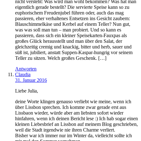
nicht versteht: Was wird man wohl bekommen? Was hat man
eigentlich gerade bestellt? Die servierte Speise kann so zu
euphorischem Freudenjubel führen oder, auch das mag
passieren, eher verhaltenes Entsetzen ins Gesicht zaubern:
Blauschimmelkäse und Kerbel auf einem Teller? Nun gut,
was was soll man tun – man probiert. Und so kann es
passieren, dass sich ein kleiner Speisekarten-Fauxpas als
großes Glück herausstellt und man über den Salat, der
gleichzeitig cremig und knackig, bitter und herb, sauer und
süß ist, jubiliert, anstatt Suppen-Kaspar-hungrig vor seinem
Teller zu sitzen. Welch großes Geschenk. […]
Antworten
Claudia
31. Januar 2016
Liebe Julia,
deine Worte klingen genauso verliebt wie meine, wenn ich
über Lissbon sprechen. Ich komme zwar gerade erst aus
Lissbaon wieder, würde aber am liebsten sofort wieder
hinfahren, wenn ich deinen Bericht lese :) Ich hab sogar einen
kleinen Liebesbrief an Lissbon auf meinem Blog geschrieben,
weil die Stadt irgendwie nie ihren Charme verliert.
Bisher war ich immer nur im Winter da, vielleicht sollte ich