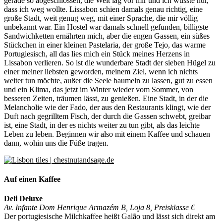
gerade so abgeschlossen, die Welt lag vor mir und ich wusste nur,
dass ich weg wollte. Lissabon schien damals genau richtig, eine
große Stadt, weit genug weg, mit einer Sprache, die mir völlig
unbekannt war. Ein Hostel war damals schnell gefunden, billigste
Sandwichketten ernährten mich, aber die engen Gassen, ein süßes
Stückchen in einer kleinen Pastelaria, der große Tejo, das warme
Portugiesisch, all das lies mich ein Stück meines Herzens in
Lissabon verlieren. So ist die wunderbare Stadt der sieben Hügel zu
einer meiner liebsten geworden, meinem Ziel, wenn ich nichts
weiter tun möchte, außer die Seele baumeln zu lassen, gut zu essen
und ein Klima, das jetzt im Winter wieder vom Sommer, von
besseren Zeiten, träumen lässt, zu genießen. Eine Stadt, in der die
Melancholie wie der Fado, der aus den Restaurants klingt, wie der
Duft nach gegrilltem Fisch, der durch die Gassen schwebt, greibar
ist, eine Stadt, in der es nichts weiter zu tun gibt, als das leichte
Leben zu leben. Beginnen wir also mit einem Kaffee und schauen
dann, wohin uns die Füße tragen.
Auf einen Kaffee
Deli Deluxe
Av. Infante Dom Henrique Armazém B, Loja 8, Preisklasse €
Der portugiesische Milchkaffee heißt Galão und lässt sich direkt am