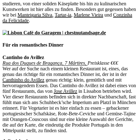
studieren, von einer soliden Käseplatte bis hin zu kulinarischen
Kunstwerken ist hier alles zu finden. Besonders gut gegessen haben
wir bei
Manteigaria Silva,
Tartar-ia
,
Marlene Vieira
und
Conzinha
da Felicidade
.
Für ein romantisches Dinner
Cantinho do Avillez
Rua dos Duques de Bragança, 7 Mártires,
Preisklasse €€€
Wer auf der Suche nach einem kleinen Restaurant ist, eines, das
genau das richtige für ein romantisches Dinner ist, der ist in der
Canthinho do Avillez
genau richtig: klein, gemütlich und mit
hervorragendem Essen. Das Cantinho do Avillez ist dabei eines von
fünf Restaurants, das von
Jose Avillez
in Lissabon betrieben wird.
Vier dieser Restaurants befinden sich in direkter Nachbarschaft, fast
fühlt man sich ans Schuhbeck’sche Imperium am Platzl in München
erinnert. Für Vegetarier ist es hier einfach zu essen – gebackener
portugiesischer Schafskäse, Rote-Bete-Ceviche und Gemüse-Tajine
mit Orangen-Couscous sind nur eine kleine Auswahl der Gerichte,
die auf der Karte, die eindeutig die Produkte Portugals in den
Mittelpunkt stellt, zu finden sind.