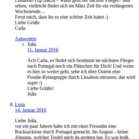
Lissabon-Trip macht – wann geht der nächste Flieger? Mal
sehen, vielleicht findet sich im März Zeit für ein verlängertes
Wochenende…
Freut mich, dass ihr so eine schöne Zeit hattet :)
Liebe Grüße
Carla
Antworten
Julia
11. Januar 2016
Ach Carla, es findet sich bestimmt im nächsten Flieger
nach Portugal noch ein Plätzchen für Dich! Und wenn
es hier so weiter geht, sehe ich über Ostern eine
Foodie-Reisegruppe durch Lissabon streunen, das wird
super ;)
Liebe Grüße!
Julia
Lena
14. Januar 2016
Liebe Julia,
vor ein paar Jahren habe ich mit einer Freundin eine
Rucksacktour durch Portugal gemacht. Im August – keine
Ahnung, welcher Teufel mich da geritten hat. Es war heiß,