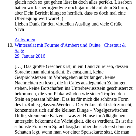
gleich noch so gut gehen lässt ist doch alles perfekt. Lissabon
hatten wir bisher irgendwie noch gar nicht auf dem Schirm,
aber Dein Bericht klingt so herrlich, dass es doch mal eine
Überlegung wert wäre! ;)
Lieben Dank für den virtuellen Ausflug und viele Grüße,
Ylva
Antworten
Wintersalat mit Fourme d’Ambert und Quitte | Chestnut &
Sage
29. Januar 2016
[…] Das größte Geschenk ist, in ein Land zu reisen, dessen
Sprache man nicht spricht. Es entspannt, keine
Gesprächsfetzen im Vorbeigehen aufzufangen, keine
Nachrichten zu lesen, die in Cafés ausliegenden Zeitungen
stehen, keine Botschaften ins Unterbewusstsein geschustert zu
bekommen, die von Plakatwänden wie steter Tropfen den
Stein en passant höhlen. Das ist für mich die schönste Form
des in-Ruhe-gelassen-Werdens. Der Fokus rückt sich zurecht,
konzentriert sich auf die kleinen Dinge – Vogelgezwitscher,
Düfte, streunende Katzen – was zu Hause im Alltäglichen
untergeht, bekommt die Wichtigkeit, die es verdient. Es ist die
schönste Form von Sprachlosigkeit über die sich erst dann ein
Schatten legt, wenn man vor einer Speisekarte sitzt, die man