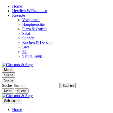
Home
Herzlich Willkommen
Rezepte
Vorspeisen
Hauptgerichte
Pizza & Quiche
Salat
Suppen
Kuchen & Dessert
Brot
Eis
Saft & Sirup
Chestnut & Sage
Menü
Foodblog | essen. trinken. genießen.
Suche
Suche
Suche
Menü
Suche
Schliessen
Home