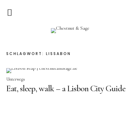
Home
Chestnut & Sage
Herzlich Willkommen
SCHLAGWORT:
LISSABON
Rezepte
Vorspeisen
Unterwegs
Eat, sleep, walk – a Lisbon City Guide
Hauptgerichte
Pizza & Quiche
Salat
Suppen
Kuchen & Dessert