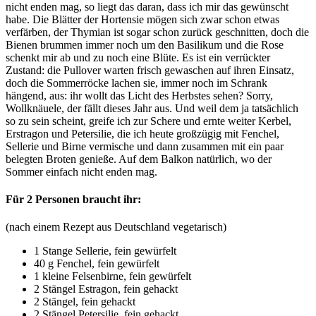
nicht enden mag, so liegt das daran, dass ich mir das gewünscht
habe. Die Blätter der Hortensie mögen sich zwar schon etwas
verfärben, der Thymian ist sogar schon zurück geschnitten, doch die
Bienen brummen immer noch um den Basilikum und die Rose
schenkt mir ab und zu noch eine Blüte. Es ist ein verrückter
Zustand: die Pullover warten frisch gewaschen auf ihren Einsatz,
doch die Sommerröcke lachen sie, immer noch im Schrank
hängend, aus: ihr wollt das Licht des Herbstes sehen? Sorry,
Wollknäuele, der fällt dieses Jahr aus. Und weil dem ja tatsächlich
so zu sein scheint, greife ich zur Schere und ernte weiter Kerbel,
Erstragon und Petersilie, die ich heute großzügig mit Fenchel,
Sellerie und Birne vermische und dann zusammen mit ein paar
belegten Broten genieße. Auf dem Balkon natürlich, wo der
Sommer einfach nicht enden mag.
Für 2 Personen braucht ihr:
(nach einem Rezept aus Deutschland vegetarisch)
1 Stange Sellerie, fein gewürfelt
40 g Fenchel, fein gewürfelt
1 kleine Felsenbirne, fein gewürfelt
2 Stängel Estragon, fein gehackt
2 Stängel, fein gehackt
2 Stängel Petersilie, fein gehackt