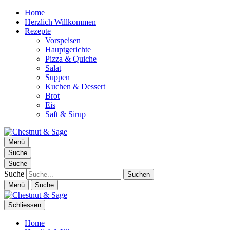
Home
Herzlich Willkommen
Rezepte
Vorspeisen
Hauptgerichte
Pizza & Quiche
Salat
Suppen
Kuchen & Dessert
Brot
Eis
Saft & Sirup
Chestnut & Sage
Menü
Foodblog | essen. trinken. genießen.
Suche
Suche
Suche
Menü
Suche
Schliessen
Home