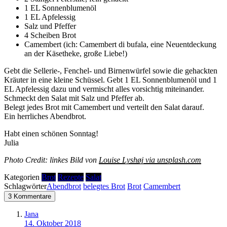
1 EL Sonnenblumenöl
1 EL Apfelessig
Salz und Pfeffer
4 Scheiben Brot
Camembert (ich: Camembert di bufala, eine Neuentdeckung
an der Käsetheke, große Liebe!)
Gebt die Sellerie-, Fenchel- und Birnenwürfel sowie die gehackten
Kräuter in eine kleine Schüssel. Gebt 1 EL Sonnenblumenöl und 1
EL Apfelessig dazu und vermischt alles vorsichtig miteinander.
Schmeckt den Salat mit Salz und Pfeffer ab.
Belegt jedes Brot mit Camembert und verteilt den Salat darauf.
Ein herrliches Abendbrot.
Habt einen schönen Sonntag!
Julia
Photo Credit: linkes Bild von
Louise Lyshøj via unsplash.com
Kategorien
Brot
Rezepte
Salat
Schlagwörter
Abendbrot
belegtes Brot
Brot
Camembert
3 Kommentare
Jana
14. Oktober 2018