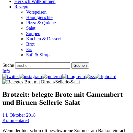
Herzlich Willkommen
Rezepte
Vorspeisen
Hauptgerichte
Pizza & Quiche
Salat
Suppen
Kuchen & Dessert
Brot
Eis
Saft & Sirup
Suche
Info
Brotzeit: belegte Brote mit Camembert
und Birnen-Sellerie-Salat
14. Oktober 2018
Kommentare
3
Wenn der hier schon oft beschworene Sommer am Balkon einfach