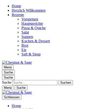
Home
Herzlich Willkommen
Rezepte
Vorspeisen
Hauptgerichte
Pizza & Quiche
Salat
Suppen
Kuchen & Dessert
Brot
Eis
Saft & Sirup
Chestnut & Sage
Menü
Foodblog | essen. trinken. genießen.
Suche
Suche
Suche
Menü
Suche
Schliessen
Home