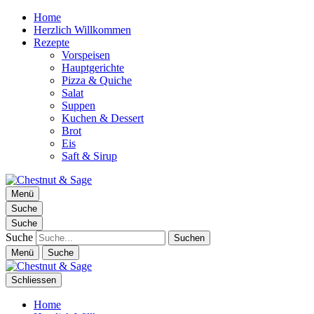
Home
Herzlich Willkommen
Rezepte
Vorspeisen
Hauptgerichte
Pizza & Quiche
Salat
Suppen
Kuchen & Dessert
Brot
Eis
Saft & Sirup
Chestnut & Sage
Menü
Foodblog | essen. trinken. genießen.
Suche
Suche
Suche
Menü
Suche
Schliessen
Home