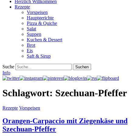
Herzlich Willkommen
Rezepte
Vorspeisen
Hauptgerichte
Pizza & Quiche
Salat
Suppen
Kuchen & Dessert
Brot
Eis
Saft & Sirup
Suche
Info
Schlagwort:
Szechuan-Pfeffer
Rezepte
Vorspeisen
Orangen-Carpaccio mit Ziegenkäse und
Szechuan-Pfeffer