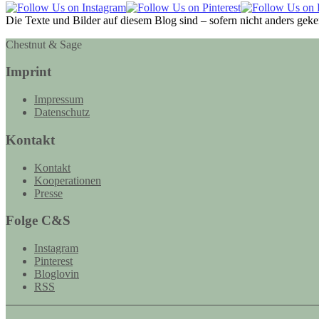
Die Texte und Bilder auf diesem Blog sind – sofern nicht anders gek
Chestnut & Sage
Imprint
Impressum
Datenschutz
Kontakt
Kontakt
Kooperationen
Presse
Folge C&S
Instagram
Pinterest
Bloglovin
RSS