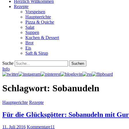
Herzlich Willkommen
Rezepte
Vorspeisen
Hauptgerichte
Pizza & Quiche
Salat
Suppen
Kuchen & Dessert
Brot
Eis
Saft & Sirup
Suche
Info
Schlagwort:
Sobanudeln
Hauptgerichte
Rezepte
Für die Glücksgötter: Sobanudeln mit G
11. Juli 2016
Kommentare
11