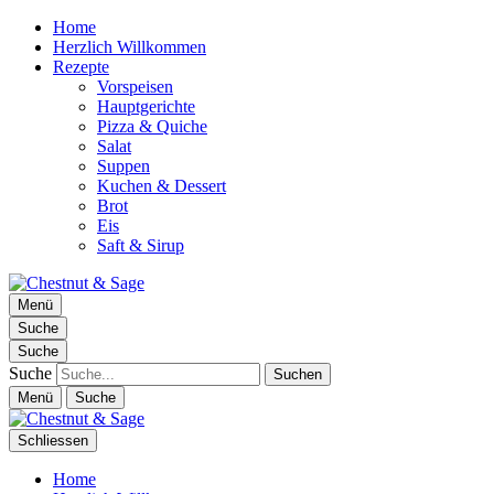
Home
Herzlich Willkommen
Rezepte
Vorspeisen
Hauptgerichte
Pizza & Quiche
Salat
Suppen
Kuchen & Dessert
Brot
Eis
Saft & Sirup
Chestnut & Sage
Menü
Foodblog | essen. trinken. genießen.
Suche
Suche
Suche
Menü
Suche
Schliessen
Home