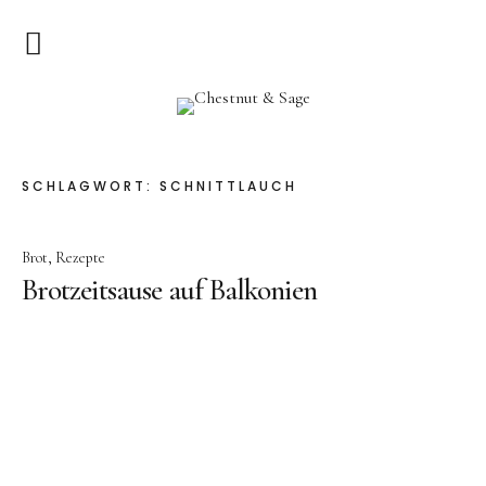
Home
Chestnut & Sage
Herzlich Willkommen
SCHLAGWORT:
SCHNITTLAUCH
Rezepte
Brot
Rezepte
Vorspeisen
Brotzeitsause auf Balkonien
Hauptgerichte
Pizza & Quiche
Salat
Suppen
Kuchen & Dessert