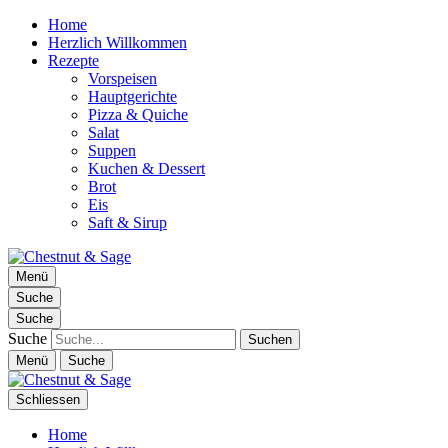
Home
Herzlich Willkommen
Rezepte
Vorspeisen
Hauptgerichte
Pizza & Quiche
Salat
Suppen
Kuchen & Dessert
Brot
Eis
Saft & Sirup
Chestnut & Sage
Menü
Foodblog | essen. trinken. genießen.
Suche
Suche
Suche
Menü
Suche
Schliessen
Home