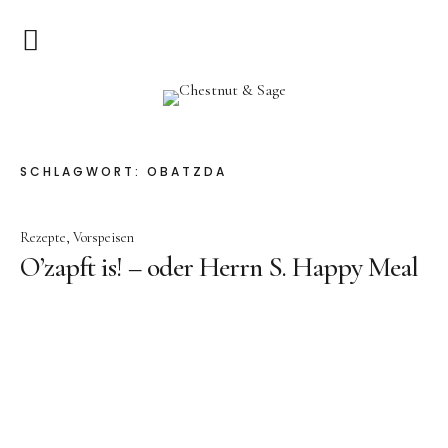
Home
Chestnut & Sage
Herzlich Willkommen
SCHLAGWORT:
OBATZDA
Rezepte
Rezepte
Vorspeisen
Vorspeisen
O’zapft is! – oder Herrn S. Happy Meal
Hauptgerichte
Pizza & Quiche
Salat
Suppen
Kuchen & Dessert