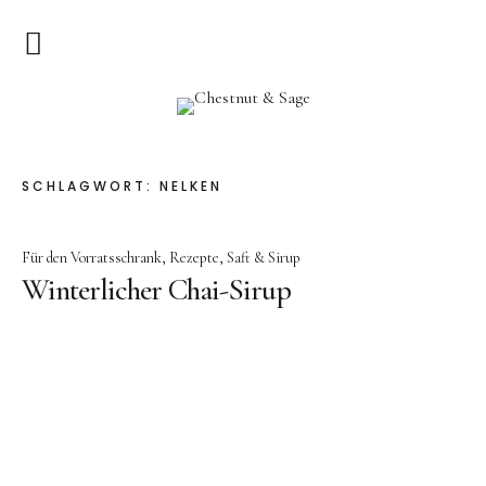
Home
Chestnut & Sage
Herzlich Willkommen
SCHLAGWORT:
NELKEN
Rezepte
Für den Vorratsschrank
Rezepte
Saft & Sirup
Vorspeisen
Winterlicher Chai-Sirup
Hauptgerichte
Pizza & Quiche
Salat
Suppen
Kuchen & Dessert