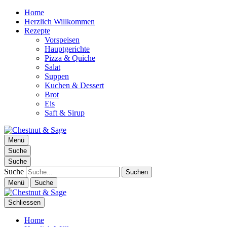
Home
Herzlich Willkommen
Rezepte
Vorspeisen
Hauptgerichte
Pizza & Quiche
Salat
Suppen
Kuchen & Dessert
Brot
Eis
Saft & Sirup
Chestnut & Sage
Menü
Foodblog | essen. trinken. genießen.
Suche
Suche
Suche
Menü
Suche
Schliessen
Home