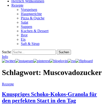
Herzlich Willkommen
Rezepte
Vorspeisen
Hauptgerichte
Pizza & Quiche
Salat
Suppen
Kuchen & Dessert
Brot
Eis
Saft & Sirup
Suche
Info
Schlagwort:
Muscovadozucker
Rezepte
Knuspriges Schoko-Kokos-Granola für
den perfekten Start in den Tag