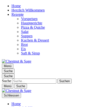
Home
Herzlich Willkommen
Rezepte
Vorspeisen
Hauptgerichte
Pizza & Quiche
Salat
Suppen
Kuchen & Dessert
Brot
Eis
Saft & Sirup
Chestnut & Sage
Menü
Foodblog | essen. trinken. genießen.
Suche
Suche
Suche
Menü
Suche
Schliessen
Home