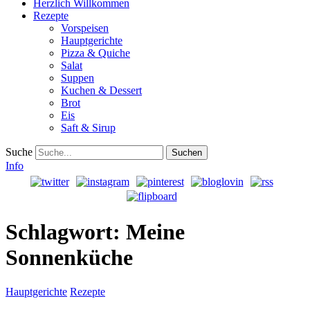
Herzlich Willkommen
Rezepte
Vorspeisen
Hauptgerichte
Pizza & Quiche
Salat
Suppen
Kuchen & Dessert
Brot
Eis
Saft & Sirup
Suche
Info
Schlagwort:
Meine
Sonnenküche
Hauptgerichte
Rezepte