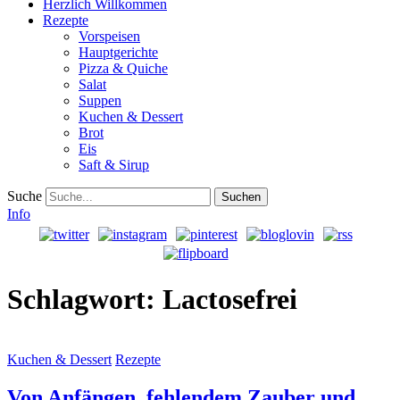
Herzlich Willkommen
Rezepte
Vorspeisen
Hauptgerichte
Pizza & Quiche
Salat
Suppen
Kuchen & Dessert
Brot
Eis
Saft & Sirup
Suche
Info
Schlagwort:
Lactosefrei
Kuchen & Dessert
Rezepte
Von Anfängen, fehlendem Zauber und