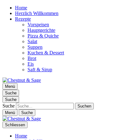
Home
Herzlich Willkommen
Rezepte
Vorspeisen
Hauptgerichte
Pizza & Quiche
Salat
Suppen
Kuchen & Dessert
Brot
Eis
Saft & Sirup
Chestnut & Sage
Menü
Foodblog | essen. trinken. genießen.
Suche
Suche
Suche
Menü
Suche
Schliessen
Home