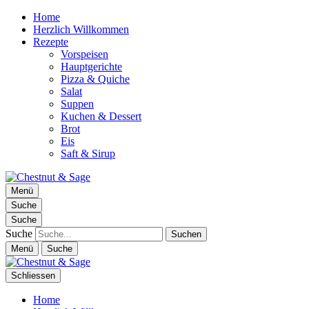
Home
Herzlich Willkommen
Rezepte
Vorspeisen
Hauptgerichte
Pizza & Quiche
Salat
Suppen
Kuchen & Dessert
Brot
Eis
Saft & Sirup
Chestnut & Sage
Menü
Foodblog | essen. trinken. genießen.
Suche
Suche
Suche
Menü
Suche
Schliessen
Home