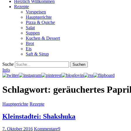
Herzlich Willkommen
Rezepte
Vorspeisen
Hauptgerichte
Pizza & Quiche
Salat
Suppen
Kuchen & Dessert
Brot
Eis
Saft & Sirup
Suche
Info
Schlagwort:
geräuchertes Papri
Hauptgerichte
Rezepte
Kleinstadtei: Shakshuka
7. Oktober 2016
Kommentare
9