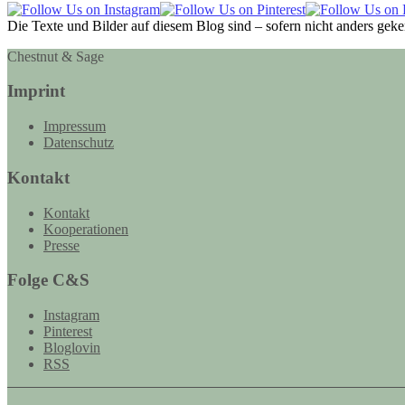
Die Texte und Bilder auf diesem Blog sind – sofern nicht anders gek
Chestnut & Sage
Imprint
Impressum
Datenschutz
Kontakt
Kontakt
Kooperationen
Presse
Folge C&S
Instagram
Pinterest
Bloglovin
RSS