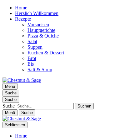
Home
Herzlich Willkommen
Rezepte
Vorspeisen
Hauptgerichte
Pizza & Quiche
Salat
Suppen
Kuchen & Dessert
Brot
Eis
Saft & Sirup
Chestnut & Sage
Menü
Foodblog | essen. trinken. genießen.
Suche
Suche
Suche
Menü
Suche
Schliessen
Home