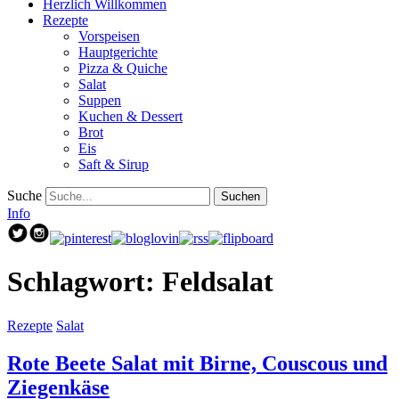
Herzlich Willkommen
Rezepte
Vorspeisen
Hauptgerichte
Pizza & Quiche
Salat
Suppen
Kuchen & Dessert
Brot
Eis
Saft & Sirup
Suche
Info
Schlagwort:
Feldsalat
Rezepte
Salat
Rote Beete Salat mit Birne, Couscous und
Ziegenkäse