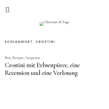
Home
Chestnut & Sage
Herzlich Willkommen
SCHLAGWORT:
CROSTINI
Rezepte
Brot
Rezepte
Vorspeisen
Vorspeisen
Crostini mit Erbsenpüree, eine
Hauptgerichte
Rezension und eine Verlosung
Pizza & Quiche
Salat
Suppen
Kuchen & Dessert