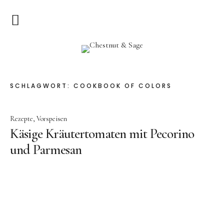
Home
Chestnut & Sage
Herzlich Willkommen
SCHLAGWORT:
COOKBOOK OF COLORS
Rezepte
Rezepte
Vorspeisen
Vorspeisen
Käsige Kräutertomaten mit Pecorino
Hauptgerichte
und Parmesan
Pizza & Quiche
Salat
Suppen
Kuchen & Dessert