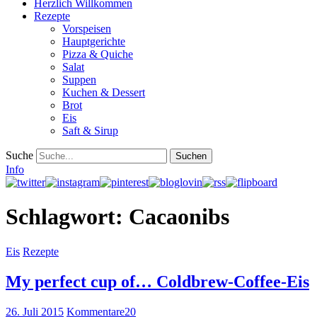
Herzlich Willkommen
Rezepte
Vorspeisen
Hauptgerichte
Pizza & Quiche
Salat
Suppen
Kuchen & Dessert
Brot
Eis
Saft & Sirup
Suche
Info
Schlagwort:
Cacaonibs
Eis
Rezepte
My perfect cup of… Coldbrew-Coffee-Eis
26. Juli 2015
Kommentare
20