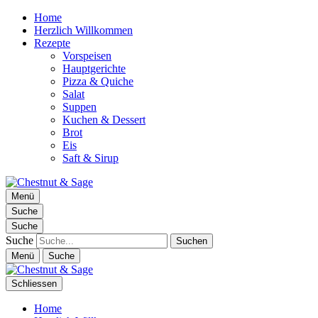
Home
Herzlich Willkommen
Rezepte
Vorspeisen
Hauptgerichte
Pizza & Quiche
Salat
Suppen
Kuchen & Dessert
Brot
Eis
Saft & Sirup
Chestnut & Sage
Menü
Foodblog | essen. trinken. genießen.
Suche
Suche
Suche
Menü
Suche
Schliessen
Home