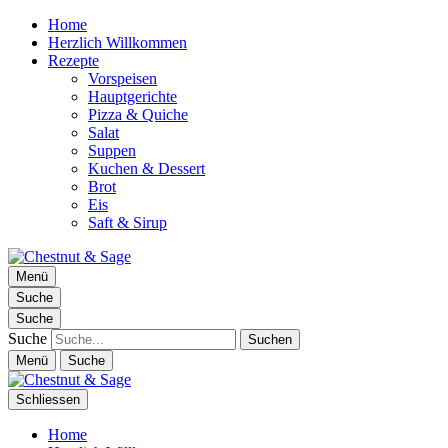
Home
Herzlich Willkommen
Rezepte
Vorspeisen
Hauptgerichte
Pizza & Quiche
Salat
Suppen
Kuchen & Dessert
Brot
Eis
Saft & Sirup
Chestnut & Sage
Menü
Foodblog | essen. trinken. genießen.
Suche
Suche
Suche
Menü
Suche
Schliessen
Home