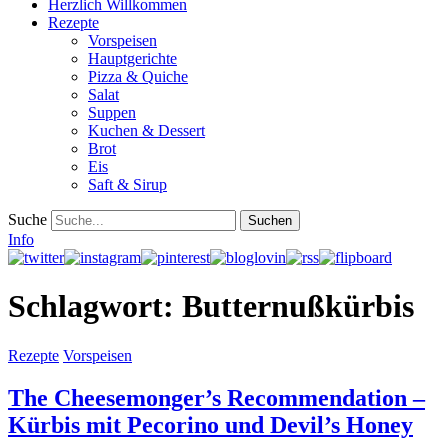
Herzlich Willkommen
Rezepte
Vorspeisen
Hauptgerichte
Pizza & Quiche
Salat
Suppen
Kuchen & Dessert
Brot
Eis
Saft & Sirup
Suche
Info
Schlagwort:
Butternußkürbis
Rezepte
Vorspeisen
The Cheesemonger’s Recommendation –
Kürbis mit Pecorino und Devil’s Honey