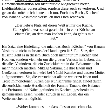
Gemeinschaftsaktion soll nicht nur die Möglichkeit bieten,
Lieblingsbücher vorzustellen, sondern diese auch zu verlosen. Und
genau das möchte ich heute auch tun, Euch das Buch „Kitchen“
von Banana Yoshimoto vorstellen und Euch schenken.
„Der liebste Platz auf dieser Welt ist mir die Küche.
Ganz gleich, was sonst geschieht – in einer Küche, an
einem Ort, an dem man kochen kann, da geht’s mir
gut.“
Ein Satz, eine Einleitung, die mich das Buch „Kitchen“ von Banana
Yoshimoto nicht mehr aus der Hand legen ließ. Ein Satz, der
täuscht, geht es in diesem Buch doch nicht nur um Küchen und
Kochen, sondern vielmehr um die großen Verluste im Leben, die,
die alles Verändern, die ein Zurückkehren in das Bekannte nicht
mehr möglich machen. Mikage Sakurai, die ihre Eltern und
Großeltern verloren hat, wird bei Yūichi Kanabe und dessen Mutter
aufgenommen. Sie, die versucht hat alleine weiter zu leben und
Trost im monotonen Surren des Kühlschranks findet, findet durch
die zurückhaltende Herzlichkeit der Familie Tanabe, der Balance
aus Freiraum und Nähe, gefunden im Kochen, geschenkt im
gemeinsamen Essen, wieder zurück in ein Leben, das ein
Weitermachen ermöglicht.
„Woher kommt es nur, dass alles so gut schmeckt,