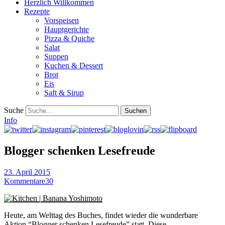
Herzlich Willkommen
Rezepte
Vorspeisen
Hauptgerichte
Pizza & Quiche
Salat
Suppen
Kuchen & Dessert
Brot
Eis
Saft & Sirup
Suche
Info
Blogger schenken Lesefreude
23. April 2015
Kommentare
30
Heute, am Welttag des Buches, findet wieder die wunderbare
Aktion “
Blogger schenken Lesefreude
” statt. Diese