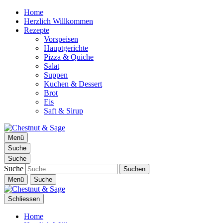
Home
Herzlich Willkommen
Rezepte
Vorspeisen
Hauptgerichte
Pizza & Quiche
Salat
Suppen
Kuchen & Dessert
Brot
Eis
Saft & Sirup
Chestnut & Sage
Menü
Foodblog | essen. trinken. genießen.
Suche
Suche
Suche
Menü
Suche
Schliessen
Home