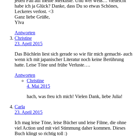
jeden Fall auf meine Merkliste. Und wer weiß… vielleicht
habe ich ja Glück? Danke, dass Du so etwas Schönes,
Leckeres verlost. <3
Ganz liebe Grüße,
Ylva
Antworten
Christine
23. April 2015
Das Büchlein liest sich gerade so wie für mich gemacht- auch
wenn ich mit japanischer Literatur noch keine Berührung
hatte. Leise Töne und frühe Verluste….
Antworten
Christine
4. Mai 2015
hach, was freu ich mich! Vielen Dank, liebe Julia!
Carla
23. April 2015
Ich mag leise Töne, leise Bücher und leise Filme, die ohne
viel Action und mit viel Stimmung daher kommen. Dieses
Buch klingt so richtig toll :)