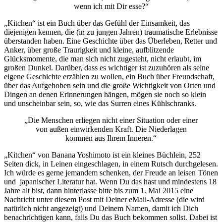
wenn ich mit Dir esse?“
„Kitchen“ ist ein Buch über das Gefühl der Einsamkeit, das
diejenigen kennen, die (in zu jungen Jahren) traumatische Erlebnisse
überstanden haben. Eine Geschichte über das Überleben, Retter und
Anker, über große Traurigkeit und kleine, aufblitzende
Glücksmomente, die man sich nicht zugesteht, nicht erlaubt, im
großen Dunkel. Darüber, dass es wichtiger ist zuzuhören als seine
eigene Geschichte erzählen zu wollen, ein Buch über Freundschaft,
über das Aufgehoben sein und die große Wichtigkeit von Orten und
Dingen an denen Erinnerungen hängen, mögen sie noch so klein
und unscheinbar sein, so, wie das Surren eines Kühlschranks.
„Die Menschen erliegen nicht einer Situation oder einer
von außen einwirkenden Kraft. Die Niederlagen
kommen aus Ihrem Inneren.“
„Kitchen“ von Banana Yoshimoto ist ein kleines Büchlein, 252
Seiten dick, in Leinen eingeschlagen, in einem Rutsch durchgelesen.
Ich würde es gerne jemandem schenken, der Freude an leisen Tönen
und japanischer Literatur hat. Wenn Du das hast und mindestens 18
Jahre alt bist, dann hinterlasse bitte bis zum 1. Mai 2015 eine
Nachricht unter diesem Post mit Deiner eMail-Adresse (die wird
natürlich nicht angezeigt) und Deinem Namen, damit ich Dich
benachrichtigen kann, falls Du das Buch bekommen sollst. Dabei ist