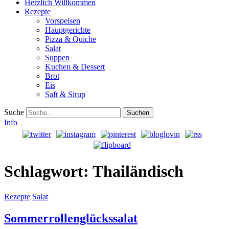
Herzlich Willkommen
Rezepte
Vorspeisen
Hauptgerichte
Pizza & Quiche
Salat
Suppen
Kuchen & Dessert
Brot
Eis
Saft & Sirup
Suche
Info
Schlagwort:
Thailändisch
Rezepte
Salat
Sommerrollenglückssalat