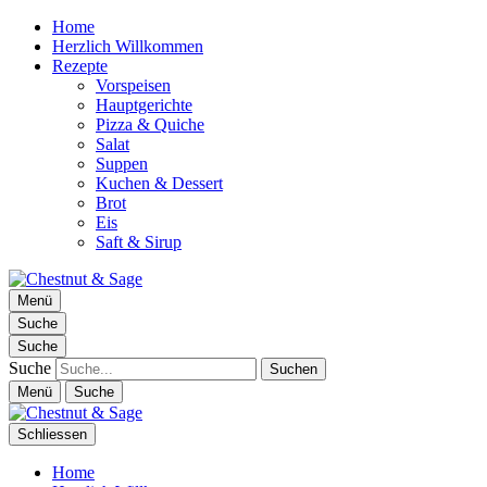
Home
Herzlich Willkommen
Rezepte
Vorspeisen
Hauptgerichte
Pizza & Quiche
Salat
Suppen
Kuchen & Dessert
Brot
Eis
Saft & Sirup
Chestnut & Sage
Menü
Foodblog | essen. trinken. genießen.
Suche
Suche
Suche
Menü
Suche
Schliessen
Home